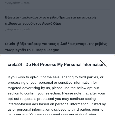
7 Αυγούστου, 2026
Εφετείο «μπλοκάρει» το σχέδιο Τραμπ για κατασκευή
αίθουσας χορού στον Λευκό Οίκο
7 Αυγούστου, 2026
Ο ΟΦΗ βάζει τσάρτερ για τους φιλάθλους ενόψει της ρεβάνς
των playoffs του Europa League
7 Αυγούστου, 2026
creta24 -
Do Not Process My Personal Information
Δυστύχημα στις Σέρρες: «Δεν υπήρχε χρόνος για αντίδραση»,
λέει ο οδηγός του φορτηγού
If you wish to opt-out of the sale, sharing to third parties, or
7 Αυγούστου, 2026
processing of your personal or sensitive information for
targeted advertising by us, please use the below opt-out
section to confirm your selection. Please note that after your
Κρίση στη Θέουτα: Ισπανικό τελεσίγραφο στην Ιταλία για
opt-out request is processed you may continue seeing
άρση των ελέγχων στα σύνορα
interest-based ads based on personal information utilized by
7 Αυγούστου, 2026
us or personal information disclosed to third parties prior to
your opt-out. You may separately opt-out of the further