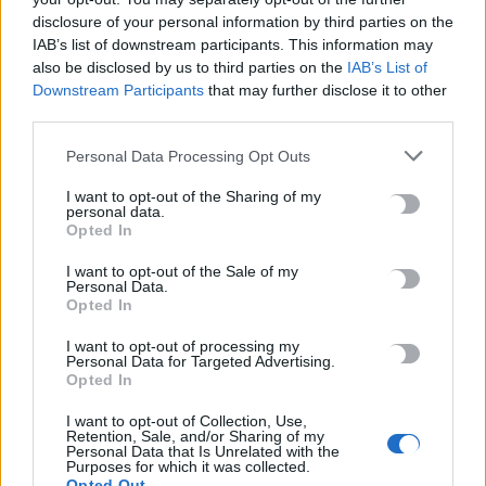
disclosure of your personal information by third parties on the
Πώς να μη σας τσιμπάνε τα κουνούπια: Τι προτείνουν οι
IAB’s list of downstream participants. This information may
ειδικοί
also be disclosed by us to third parties on the
IAB’s List of
7 Αυγούστου, 2026
Downstream Participants
that may further disclose it to other
third parties.
Ελένη Βουλγαράκη για τις φήμες χωρισμού με τον Φώτη
Personal Data Processing Opt Outs
Ιωαννίδη: «Θα γίνετε ρόμπα»
I want to opt-out of the Sharing of my
7 Αυγούστου, 2026
personal data.
Opted In
I want to opt-out of the Sale of my
TRENDING
Personal Data.
Opted In
#
ΡΙΦΙΦΙ
#
ΣΩΤΗΡΗΣ ΤΣΑΦΟΥΛΙΑΣ
#
ΣΕΡΡΕΣ
I want to opt-out of processing my
#
ΔΥΣΤΥΧΗΜΑ
Personal Data for Targeted Advertising.
Opted In
I want to opt-out of Collection, Use,
Retention, Sale, and/or Sharing of my
Personal Data that Is Unrelated with the
Purposes for which it was collected.
ΣΧΕΤΙΚΆ ΆΡΘΡΑ
Opted Out