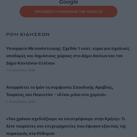
Google
ΠΡΟΣΘΕΣΕ ΤΟ
CRETA24
ΣΤΗΝ GOOGLE
ΡΟΗ ΕΙΔΗΣΕΩΝ
Υπουργείο Μετανάστευσης: Σχεδόν 1 εκατ. ευρώ για σχολικές
υποδομές και δημόσιους χώρους στο Δήμο Χανίων και τον
Δήμο Καντάνου-Σελίνου
7 Αυγούστου, 2026
Απορρίπτει το Ιράν τη συμφωνία Σαουδικής Αραβίας,
Τουρκίας και Πακιστάν – «Είναι μόνο στα χαρτιά»
7 Αυγούστου, 2026
«Του χρόνου σχεδιάζουμε να επιστρέψουμε στην Κρήτη»: Τι
λένε τουρίστες και επιχειρηματίες που έφυγαν εξαιτίας της
πυρκαγιάς στο Ρέθυμνο