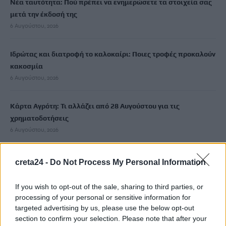
Νέα ταυτότητα: Πού πρέπει να ενημερώσετε τα στοιχεία σας
μετά την έκδοσή της
6 Αυγούστου, 2026
Ιδρώτας και διατροφή το καλοκαίρι: Ποιες τροφές προκαλούν
κακοσμία
6 Αυγούστου, 2026
Κάρτα Αγρότη: Τι αλλάζει από 28 Αυγούστου για τις
χρηματοδοτήσεις
6 Αυγούστου, 2026
Νέα χρηματοδότηση 1,5 εκατ. ευρώ για διαπλάτυνση του
creta24 -
Do Not Process My Personal Information
Αγιοβασιλιώτικου Παραλιακού Δρόμου
6 Αυγούστου, 2026
If you wish to opt-out of the sale, sharing to third parties, or
processing of your personal or sensitive information for
targeted advertising by us, please use the below opt-out
Τι δείχνει η ιατροδικαστική εξέταση για τα αίτια θανάτου του
section to confirm your selection. Please note that after your
90χρονου που εντοπίστηκε μέσα σε καταψύκτη