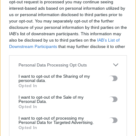
opt-out request is processed you may continue seeing
6 Αυγούστου, 2026
interest-based ads based on personal information utilized by
us or personal information disclosed to third parties prior to
your opt-out. You may separately opt-out of the further
Το Αρκαλοχώρι γιόρτασε τον Προστάτη και Πολιούχο του
disclosure of your personal information by third parties on the
6 Αυγούστου, 2026
IAB’s list of downstream participants. This information may
also be disclosed by us to third parties on the
IAB’s List of
Παρατείνονται τα προληπτικά μέτρα στην Κρήτη για την
Downstream Participants
that may further disclose it to other
ευλογιά των αιγοπροβάτων
third parties.
6 Αυγούστου, 2026
Personal Data Processing Opt Outs
I want to opt-out of the Sharing of my
Έκτακτο επίδομα παιδιού: Ποιοι πάνε ταμείο
personal data.
6 Αυγούστου, 2026
Opted In
I want to opt-out of the Sale of my
ΟΠΕΚΑ: Νέα πληρωμή στις 7 Αυγούστου για τρίτεκνες και
Personal Data.
Opted In
πολύτεκνες οικογένειες
6 Αυγούστου, 2026
I want to opt-out of processing my
Personal Data for Targeted Advertising.
Opted In