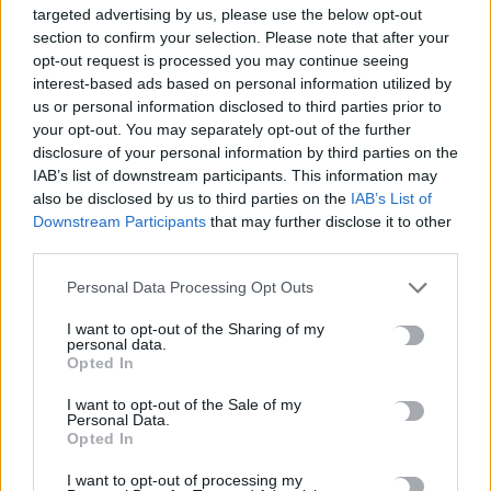
targeted advertising by us, please use the below opt-out
section to confirm your selection. Please note that after your
Κρήτη: 500.000 ευρώ για έργα οδικής ασφάλειας –
opt-out request is processed you may continue seeing
Διαγραμμίσεις και ανακλαστήρες σε 150 χλμ. οδικού δικτύου
interest-based ads based on personal information utilized by
10 Αυγούστου, 2026
us or personal information disclosed to third parties prior to
your opt-out. You may separately opt-out of the further
disclosure of your personal information by third parties on the
Δήμος Μινώα Πεδιάδας: 285 ζώα έλαβαν κτηνιατρική
IAB’s list of downstream participants. This information may
φροντίδα
also be disclosed by us to third parties on the
IAB’s List of
10 Αυγούστου, 2026
Downstream Participants
that may further disclose it to other
third parties.
Πέθανε ο συγγραφέας και στοχαστής Στέλιος Ράμφος
Personal Data Processing Opt Outs
10 Αυγούστου, 2026
I want to opt-out of the Sharing of my
personal data.
Προθεσμία για να δώσουν εξηγήσεις για την προσγείωση στο
Opted In
Σαρακήνικο πήραν ο χειριστής και ο ιδιοκτήτης του
I want to opt-out of the Sale of my
ελικοπτέρου
Personal Data.
10 Αυγούστου, 2026
Opted In
I want to opt-out of processing my