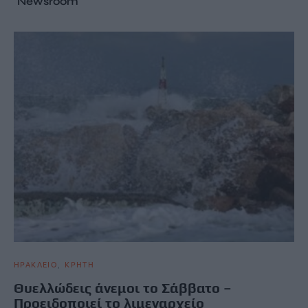
Newsroom
ΗΡΑΚΛΕΙΟ
ΚΡΗΤΗ
Θυελλώδεις άνεμοι το Σάββατο –
Προειδοποιεί το λιμεναρχείο