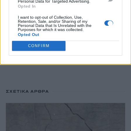
Υπό έλεγχο η πυρκαγιά στον Κουβαρά Αττικής, παραμένουν
Personal Data for Targeted Advertising.
Opted In
καπνογόνα σημεία – Προβληματίζουν οι ισχυροί άνεμοι
10 Αυγούστου, 2026
I want to opt-out of Collection, Use,
Retention, Sale, and/or Sharing of my
Personal Data that Is Unrelated with the
Purposes for which it was collected.
Opted Out
TRENDING
CONFIRM
#
ΜΙΛΤΟΣ ΤΕΝΤΟΓΛΟΥ
#
ΛΕΥΤΕΡΗΣ ΑΥΓΕΝΑΚΗΣ
#
ΚΑΙΡΟΣ
#
ΔΕΚΑΠΕΝΤΑΥΓΟΥΣΤΟΣ
ΣΧΕΤΙΚΆ ΆΡΘΡΑ