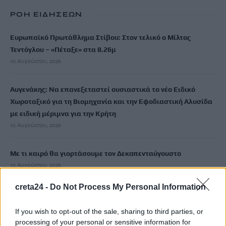
ΡΟΗ ΕΙΔΗΣΕΩΝ
Ευρωπαϊκό Πρωτάθλημα Στίβου: Στον τελικό ο Μίλτος
Τεντόγλου – «Πέταξε» στα 8.26μ
10 Αυγούστου, 2026
Αυγενάκης: Να επανεξεταστεί ουσιαστικά το νέο Ειδικό
Χωροταξικό για τη Βιομηχανία και την Εφοδιαστική Αλυσίδα
με ειδική μέριμνα για την Κρήτη
10 Αυγούστου, 2026
Με τι καιρό θα γιορτάσουμε τον Δεκαπενταύγουστο
10 Αυγούστου, 2026
creta24 -
Do Not Process My Personal Information
«Συγγνώμη που δεν κατάφερα να σε προστατεύσω»: Η
ανάρτηση της Αφροδίτης Νέστορα για τη μητέρα της
If you wish to opt-out of the sale, sharing to third parties, or
10 Αυγούστου, 2026
processing of your personal or sensitive information for