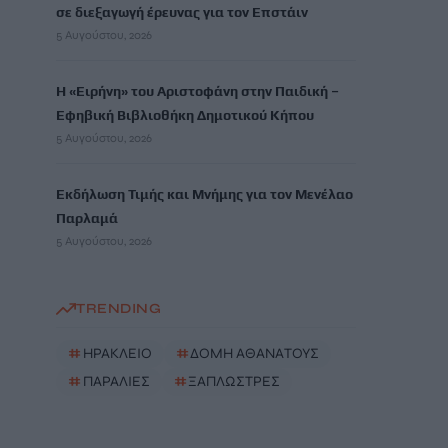
σε διεξαγωγή έρευνας για τον Επστάιν
5 Αυγούστου, 2026
Η «Ειρήνη» του Αριστοφάνη στην Παιδική –
Εφηβική Βιβλιοθήκη Δημοτικού Κήπου
5 Αυγούστου, 2026
Εκδήλωση Τιμής και Μνήμης για τον Μενέλαο
Παρλαμά
5 Αυγούστου, 2026
TRENDING
#
ΗΡΑΚΛΕΙΟ
#
ΔΟΜΗ ΑΘΑΝΑΤΟΥΣ
#
ΠΑΡΑΛΙΕΣ
#
ΞΑΠΛΩΣΤΡΕΣ