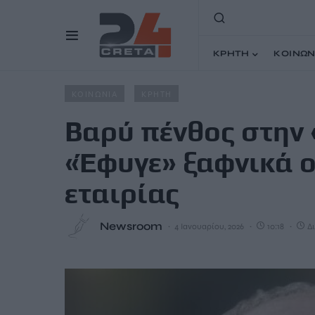
ΚΡΗΤΗ
ΚΟΙΝΩΝ
Home
Άρθρα
Βαρύ πένθος στην «Χαλκιαδάκης Α.Ε.» – 
ΚΟΙΝΩΝΙΑ
ΚΡΗΤΗ
Βαρύ πένθος στην 
«Έφυγε» ξαφνικά ο
εταιρίας
Newsroom
4 Ιανουαρίου, 2026
10:18
Δι