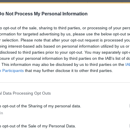
τέρα 5 Ιανουαρίου,
στις 15:00 από τον Ιερό Μητροπολιτικό
Do Not Process My Personal Information
to opt-out of the sale, sharing to third parties, or processing of your per
Σ Α.Ε.
formation for targeted advertising by us, please use the below opt-out s
r selection. Please note that after your opt-out request is processed y
eing interest-based ads based on personal information utilized by us or
disclosed to third parties prior to your opt-out. You may separately opt-
ΕΠΌΜΕΝΟ
losure of your personal information by third parties on the IAB’s list of
. This information may also be disclosed by us to third parties on the
IA
Κραν Μοντανά:
Participants
that may further disclose it to other third parties.
υ
Μπάρμαν καταγγέλλει
είου
ότι η έξοδος κινδύνου
ήταν πάντα κλειδωμένη
l Data Processing Opt Outs
4 Ιανουαρίου, 2026
o opt-out of the Sharing of my personal data.
In
CRETA24
στην Google
ΠΡΟΣΘΕΣΕ ΤΟ
CRETA24
ΣΤΗΝ GOOGLE
o opt-out of the Sale of my Personal Data.