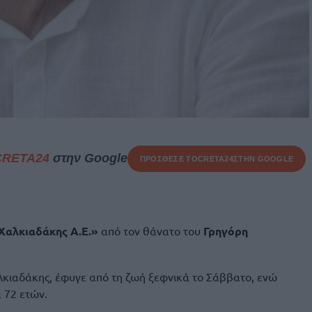
CRETA24
στην Google
ΠΡΟΣΘΕΣΕ ΤΟ
CRETA24
ΣΤΗΝ GOOGLE
Χαλκιαδάκης Α.Ε.»
από τον θάνατο του
Γρηγόρη
λκιαδάκης, έφυγε από τη ζωή ξεφνικά το Σάββατο, ενώ
α 72 ετών.