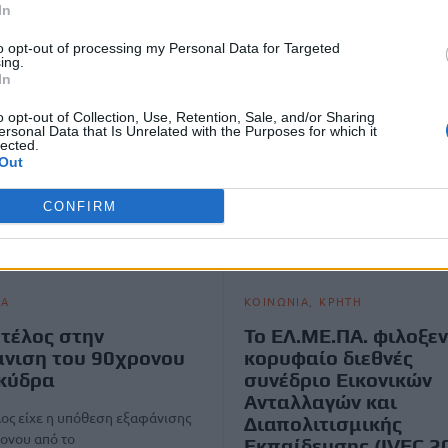
In
to opt-out of processing my Personal Data for Targeted
ing.
In
o opt-out of Collection, Use, Retention, Sale, and/or Sharing
ersonal Data that Is Unrelated with the Purposes for which it
lected.
Out
CONFIRM
ΙΑ
ΚΟΙΝΩΝΙΑ
ΚΡΗΤΗ
 τέλος στην
Το ΕΛ.ΜΕ.ΠΑ. φιλοξεν
νιση του 90χρονου
κορυφαίο διεθνές
κύδρα
συνέδριο Εικονικών
Ανταλλαγών και
λος είχε η υπόθεση εξαφάνισης
Διαπολιτισμικής
ονου από το
Εκπαίδευσης (IVEC 2