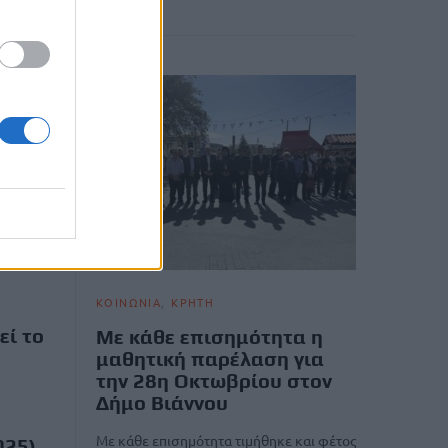
ΚΟΙΝΩΝΙΑ
ΚΡΗΤΗ
εί το
Με κάθε επισημότητα η
μαθητική παρέλαση για
την 28η Οκτωβρίου στον
Δήμο Βιάννου
Με κάθε επισημότητα τιμήθηκε και φέτος
025)