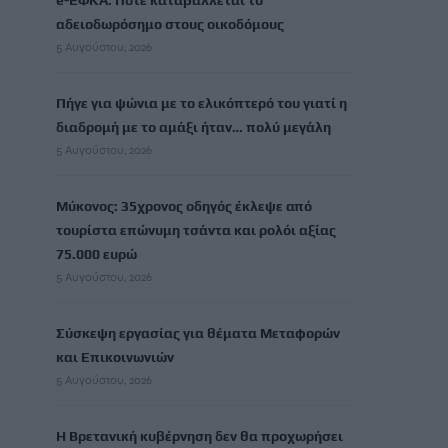
e-ΕΦΚΑ: Πότε καταβάλλεται το
αδειοδωρόσημο στους οικοδόμους
5 Αυγούστου, 2026
Πήγε για ψώνια με το ελικόπτερό του γιατί η
διαδρομή με το αμάξι ήταν… πολύ μεγάλη
5 Αυγούστου, 2026
Μύκονος: 35χρονος οδηγός έκλεψε από
τουρίστα επώνυμη τσάντα και ρολόι αξίας
75.000 ευρώ
5 Αυγούστου, 2026
Σύσκεψη εργασίας για θέματα Μεταφορών
και Επικοινωνιών
5 Αυγούστου, 2026
Η Βρετανική κυβέρνηση δεν θα προχωρήσει