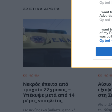
Opted 
ΣΧΕΤΙΚΆ ΆΡΘΡΑ
I want 
Advertis
Opted 
I want t
of my P
was col
Opted 
ΚΟΙΝΩΝΙΑ
ΚΟΙΝΩΝ
Νεκρός έπειτα από
Αίσιο
τροχαίο 22χρονος –
εξαφά
Υπέκυψε μετά από 14
στη Σ
μέρες νοσηλείας
Αίσιο τέ
του 90χρ
Στο πένθος έχει βυθιστεί η τοπική