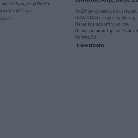
ύνι Σκύδρας, στην Πέλλα.
 με την ΕΡΤ, ο…
Το Ελληνικό Μεσογειακό Πανεπι
(ΕΛ.ΜΕ.ΠΑ.) με την στήριξη της
room
Περιφέρειας Κρήτης και του
Περιφερειακού Ταμείου Ανάπτυ
Κρήτης, θα…
Newsroom