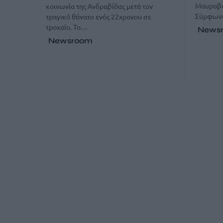
Μαυροβο
κοινωνία της Ανδραβίδας μετά τον
Σύμφωνα
τραγικό θάνατο ενός 22χρονου σε
τροχαίο. Το…
News
Newsroom