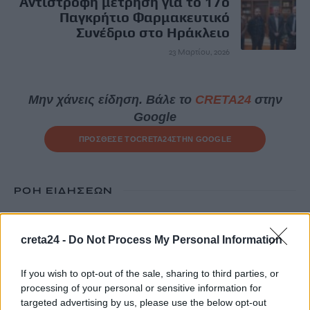
Αντίστροφη μέτρηση για το 17ο
Παγκρήτιο Φαρμακευτικό
Συνέδριο στο Ηράκλειο
23 Μαρτίου, 2026
Μην χάνεις είδηση. Βάλε το
CRETA24
στην
Google
ΠΡΟΣΘΕΣΕ ΤΟ
CRETA24
ΣΤΗΝ GOOGLE
ΡΟΗ ΕΙΔΗΣΕΩΝ
Τουρισμός για Ολους 2026-2027: Τα SOS για να «κλειδώσετε»
το voucher διακοπών
creta24 -
Do Not Process My Personal Information
8 Αυγούστου, 2026
If you wish to opt-out of the sale, sharing to third parties, or
processing of your personal or sensitive information for
Ηράκλειο: Περιπατητής χρειάστηκε βοήθεια σε φαράγγι
targeted advertising by us, please use the below opt-out
8 Αυγούστου, 2026