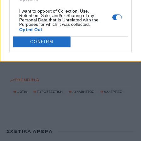
I want to opt-out of Collection, Use,
Retention, Sale, and/or Sharing of my
Συνελήφθη ένα ακόμη μέλος της συμμορίας του «Έντικ»
Personal Data that Is Unrelated with the
8 Αυγούστου, 2026
Purposes for which it was collected.
Opted Out
Οικογενειακή τραγωδία στις Σέρρες: Τα στοιχεία της ΕΛ.ΑΣ.
CONFIRM
και τα τέσσερα σενάρια για το μοιραίο τροχαίο
8 Αυγούστου, 2026
TRENDING
#
ΦΩΤΙΑ
#
ΠΥΡΟΣΒΕΣΤΙΚΗ
#
ΛΥΚΑΒΗΤΤΟΣ
#
ΑΛΛΕΡΓΙΕΣ
ΣΧΕΤΙΚΆ ΆΡΘΡΑ