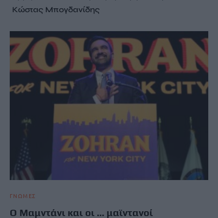
Κώστας Μπογδανίδης
ΓΝΩΜΕΣ
Ο Μαμντάνι και οι … μαϊντανοί