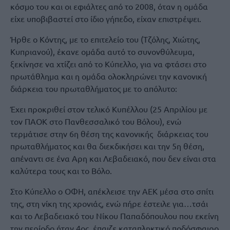
κόσμο του και οι εφιάλτες από το 2008, όταν η ομάδα
είχε υποβιβαστεί στο ίδιο γήπεδο, είχαν επιστρέψει.
Ήρθε ο Κόντης, με το επιτελείο του (Τζόλης, Χιώτης,
Κυπριανού), έκανε ομάδα αυτό το συνονθύλευμα,
ξεκίνησε να χτίζει από το Κύπελλο, για να φτάσει στο
πρωτάθλημα και η ομάδα ολοκληρώνει την κανονική
διάρκεια του πρωταθλήματος με το απόλυτο:
Έχει προκριθεί στον τελικό Κυπέλλου (25 Απριλίου με
τον ΠΑΟΚ στο Πανθεσσαλικό του Βόλου), ενώ
τερμάτισε στην 6η θέση της κανονικής διάρκειας του
πρωταθλήματος και θα διεκδικήσει και την 5η θέση,
απέναντι σε ένα Αρη και Λεβαδειακό, που δεν είναι στα
καλύτερα τους και το Βόλο.
Στο Κύπελλο ο ΟΦΗ, απέκλεισε την ΑΕΚ μέσα στο σπίτι
της, στη νίκη της χρονιάς, ενώ πήρε έστειλε για…τσάι
και το Λεβαδειακό του Νίκου Παπαδόπουλου που εκείνη
την περίοδο ήταν 4ος, έπαιζε καταπληκτικό ποδόσφαιρο