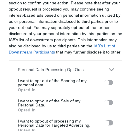
section to confirm your selection. Please note that after your
opt-out request is processed you may continue seeing
interest-based ads based on personal information utilized by
Βαρύ πένθος για τον Μέσι: «Έφυγε» από τη ζωή ο πατέρας του
us or personal information disclosed to third parties prior to
8 Αυγούστου, 2026
your opt-out. You may separately opt-out of the further
disclosure of your personal information by third parties on the
Χανιά: Αναστάτωση από φωτιά κοντά σε σπίτια
IAB’s list of downstream participants. This information may
also be disclosed by us to third parties on the
IAB’s List of
8 Αυγούστου, 2026
Downstream Participants
that may further disclose it to other
third parties.
Σε 57χρονη γυναίκα ανήκει η σορός στον Λυκαβηττό
8 Αυγούστου, 2026
Personal Data Processing Opt Outs
I want to opt-out of the Sharing of my
personal data.
Καλοκαίρι και αλλεργίες: Πότε απαιτείται προσοχή και ποια
Opted In
συμπτώματα δεν πρέπει να αγνοούμε
8 Αυγούστου, 2026
I want to opt-out of the Sale of my
Personal Data.
Opted In
Μυστράς: «Γιατί έβαλε τον πατέρα του στην κατάψυξη» – Το
I want to opt-out of processing my
μακάβριο σχέδιο που εξετάζουν οι Αρχές
Personal Data for Targeted Advertising.
8 Αυγούστου, 2026
Opted In