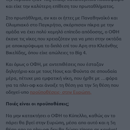
και είχε την καλύτερη επίθεση του πρωταθλήματος.
Στο πρωτάθλημα, αν και οι ήττες με Παναθηναϊκό και
Ολυμπιακό στο Παγκρήτιο, σκόρπισαν πίκρα με την
ομάδα να έχει πολύ χαμηλό επίπεδο απόδοσης, ο ΟΦΗ
έκανε τις νίκες που χρειαζόταν για να μπει στην οκτάδα
με αποκορύφωμα το διπλό επί του Αρη στο Κλεάνθης
Βικελίδης, όπου είχε απώλειες το Big 4.
Και όμως ο ΟΦΗ, με αντεπιθέσεις που έσταζαν
δηλητήριο και με τους Νους και Φούντα σε σπουδαία
μέρα, πέτυχε μια εμφατική νίκη, που ήρθε με …φόρα
για τα πλει-οφ και άνοιξε τη θέση για την 5η θέση που
οδηγεί-υπο
προϋποθέσεις- στην Ευρώπη.
Ποιές είναι οι προϋποθέσεις;
Να μην κατακτήσει ο ΟΦΗ το Κύπελλο, καθώς αν το
πάρει θα βγεί στην Ευρώπη, μέσα απο αυτό και η 5η
θέση απο τα πλει-οφ δεν θα δώσει τίποτα σε κανένα!