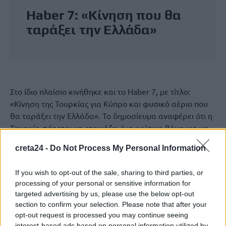
Haber 7: «Κίνηση που θα
ταράξει την Ελλάδα»
Στο ίδιο πλαίσιο κινήθηκε και το Haber 7, με τίτλο:
«Κίνηση της Τουρκίας για Κύπρο και φυσικό αέριο που
θα ταράξει την Ελλάδα». Το δημοσίευμα αναφέρει ότι η
Τουρκία φέρεται να ετοιμάζει ένα κρίσιμο βήμα για να
κατοχυρώσει τις θαλάσσιες δικαιοδοσίες της στην
creta24 -
Do Not Process My Personal Information
Ανατολική Μεσόγειο και στο Αιγαίο, με στόχο να θέσει
υπό νομική προστασία τα συμφέροντα της Άγκυρας και
If you wish to opt-out of the sale, sharing to third parties, or
του ψευδοκράτους.
processing of your personal or sensitive information for
targeted advertising by us, please use the below opt-out
Το Haber 7 υιοθετεί επίσης τη θέση ότι η Τουρκία θα
section to confirm your selection. Please note that after your
επιχειρήσει να μετατρέψει σε νομοθετικό κείμενο τη
opt-out request is processed you may continue seeing
βασική της θέση πως η υφαλοκρηπίδα πρέπει να
interest-based ads based on personal information utilized by