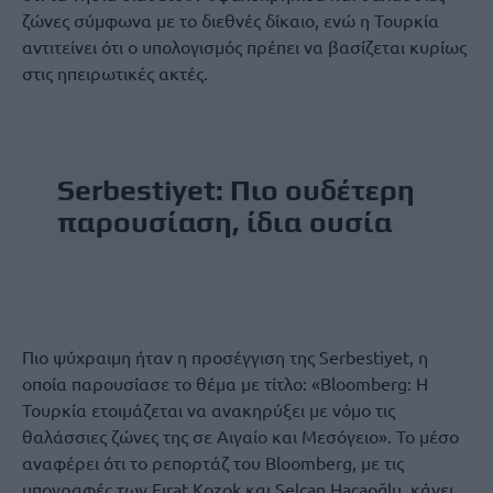
ζώνες σύμφωνα με το διεθνές δίκαιο, ενώ η Τουρκία
αντιτείνει ότι ο υπολογισμός πρέπει να βασίζεται κυρίως
στις ηπειρωτικές ακτές.
Serbestiyet: Πιο ουδέτερη
παρουσίαση, ίδια ουσία
Πιο ψύχραιμη ήταν η προσέγγιση της Serbestiyet, η
οποία παρουσίασε το θέμα με τίτλο: «Bloomberg: Η
Τουρκία ετοιμάζεται να ανακηρύξει με νόμο τις
θαλάσσιες ζώνες της σε Αιγαίο και Μεσόγειο». Το μέσο
αναφέρει ότι το ρεπορτάζ του Bloomberg, με τις
υπογραφές των Fırat Kozok και Selcan Hacaoğlu, κάνει