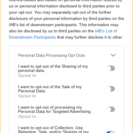
υπολογίζεται από την ηπειρωτική ακτή και όχι με βάση
us or personal information disclosed to third parties prior to
τις ελληνικές νησιωτικές διεκδικήσεις.
your opt-out. You may separately opt-out of the further
disclosure of your personal information by third parties on the
IAB’s list of downstream participants. This information may
also be disclosed by us to third parties on the
IAB’s List of
Downstream Participants
that may further disclose it to other
Το μήνυμα που περνά ο
third parties.
τουρκικός Τύπος
Personal Data Processing Opt Outs
I want to opt-out of the Sharing of my
personal data.
Opted In
I want to opt-out of the Sale of my
Παρά τις διαφορετικές αποχρώσεις, τα τουρκικά
Personal Data.
δημοσιεύματα συγκλίνουν σε ένα βασικό αφήγημα: ότι
Opted In
η Τουρκία ετοιμάζεται να κάνει ένα θεσμικό βήμα για να
I want to opt-out of processing my
κατοχυρώσει τις διεκδικήσεις της στη θάλασσα, σε μια
Personal Data for Targeted Advertising.
περίοδο που η Ανατολική Μεσόγειος επανέρχεται στο
Opted In
προσκήνιο λόγω φυσικού αερίου, Κύπρου, συμμαχιών
I want to opt-out of Collection, Use,
και ανταγωνιστικών χαρτών. Τα πιο επιθετικά μέσα,
Retention, Sale, and/or Sharing of my