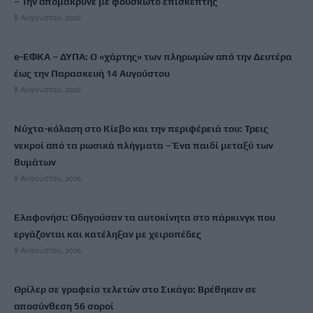
– Την απομάκρυνε με φουσκωτό επισκέπτης
8 Αυγούστου, 2026
e-ΕΦΚΑ – ΔΥΠΑ: Ο «χάρτης» των πληρωμών από την Δευτέρα
έως την Παρασκευή 14 Αυγούστου
8 Αυγούστου, 2026
Νύχτα-κόλαση στο Κίεβο και την περιφέρειά του: Τρεις
νεκροί από τα ρωσικά πλήγματα – Ένα παιδί μεταξύ των
θυμάτων
8 Αυγούστου, 2026
Ελαφονήσι: Οδηγούσαν τα αυτοκίνητα στο πάρκινγκ που
εργάζονται και κατέληξαν με χειροπέδες
8 Αυγούστου, 2026
Θρίλερ σε γραφείο τελετών στο Σικάγο: Βρέθηκαν σε
αποσύνθεση 56 σοροί