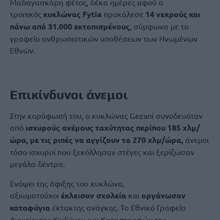
Μαδαγασκάρη φέτος, δέκα ημέρες αφού ο
τροπικός
κυκλώνας Fytia
προκάλεσε
14 νεκρούς και
πάνω από 31.000 εκτοπισμένους
, σύμφωνα με το
γραφείο ανθρωπιστικών υποθέσεων των Ηνωμένων
Εθνών.
Επικίνδυνοι άνεμοι
Στην κορύφωσή του, ο κυκλώνας Gezani συνοδευόταν
από
ισχυρούς ανέμους
ταχύτητας περίπου 185 χλμ/
ώρα,
με τις ριπές να αγγίζουν τα 270 χλμ/ώρα,
άνεμοι
τόσο ισχυροί που ξεκόλλησαν στέγες και ξερίζωσαν
μεγάλα δέντρα.
Ενόψει της άφιξης του κυκλώνα,
αξιωματούχοι
έκλεισαν σχολεία
και
οργάνωσαν
καταφύγια
έκτακτης ανάγκης. Το Εθνικό Γραφείο
Διαχείρισης Κινδύνου και Καταστροφών της