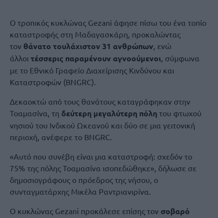
Ο τροπικός κυκλώνας Gezani άφησε πίσω του ένα τοπίο
καταστροφής στη Μαδαγασκάρη, προκαλώντας
τον
θάνατο τουλάχιστον 31 ανθρώπων
, ενώ
άλλοι
τέσσερις παραμένουν αγνοούμενοι
, σύμφωνα
με το Εθνικό Γραφείο Διαχείρισης Κινδύνου και
Καταστροφών (BNGRC).
Δεκαοκτώ από τους θανάτους καταγράφηκαν στην
Τοαμασίνα, τη
δεύτερη μεγαλύτερη πόλη
του φτωχού
νησιού του Ινδικού Ωκεανού και δύο σε μια γειτονική
περιοχή, ανέφερε το BNGRC.
«Αυτό που συνέβη είναι μια καταστροφή: σχεδόν το
75% της πόλης Τοαμασίνα ισοπεδώθηκε», δήλωσε σε
δημοσιογράφους ο πρόεδρος της νήσου, ο
συνταγματάρχης Μικέλα Ραντριανιρίνα.
Ο κυκλώνας Gezani προκάλεσε επίσης τον
σοβαρό