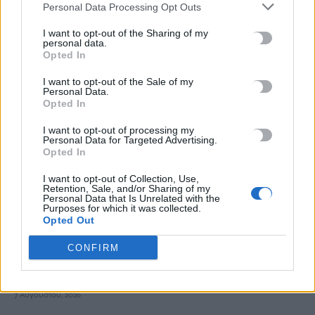
Personal Data Processing Opt Outs
Σοκαριστικές αποκαλύψεις του FBI μετά το Μουντιάλ: «Θα
I want to opt-out of the Sharing of my
personal data.
ανατινάξω τον Μέσι με τέσσερις βόμβες»
Opted In
7 Αυγούστου, 2026
I want to opt-out of the Sale of my
Personal Data.
ΗΠΑ: Δασκάλα χορού κατηγορείται για σεξουαλική
Opted In
κακοποίηση δύο ανήλικων μαθητών της
I want to opt-out of processing my
7 Αυγούστου, 2026
Personal Data for Targeted Advertising.
Opted In
Το Ελληνικό Μεσογειακό Πανεπιστήμιο εκδίδει ηλεκτρονικά
I want to opt-out of Collection, Use,
Retention, Sale, and/or Sharing of my
τα Πρακτικά του Διεπιστημονικού Συνεδρίου «Ρένα
Personal Data that Is Unrelated with the
Κυριακού»
Purposes for which it was collected.
Opted Out
7 Αυγούστου, 2026
CONFIRM
ΔΕΕΠ (ΝΟΔΕ) Ηρακλείου: Με έργα η κυβέρνηση Μητσοτάκη
οδηγεί την Κρήτη στο μέλλον
7 Αυγούστου, 2026