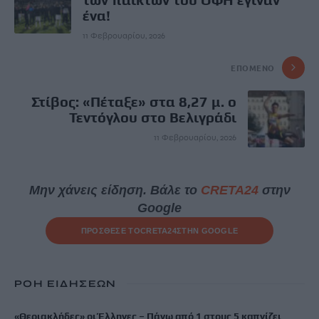
ένα!
11 Φεβρουαρίου, 2026
ΕΠΌΜΕΝΟ
Στίβος: «Πέταξε» στα 8,27 μ. ο
Τεντόγλου στο Βελιγράδι
11 Φεβρουαρίου, 2026
Μην χάνεις είδηση. Βάλε το
CRETA24
στην
Google
ΠΡΟΣΘΕΣΕ ΤΟ
CRETA24
ΣΤΗΝ GOOGLE
ΡΟΗ ΕΙΔΗΣΕΩΝ
«Θεριακλήδες» οι Έλληνες – Πάνω από 1 στους 5 καπνίζει