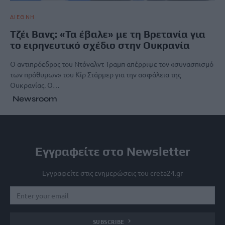
ΔΙΕΘΝΗ
Τζέι Βανς: «Τα έβαλε» με τη Βρετανία για
το ειρηνευτικό σχέδιο στην Ουκρανία
Ο αντιπρόεδρος του Ντόναλντ Τραμπ απέρριψε τον «συνασπισμό
των πρόθυμων» του Κίρ Στάρμερ για την ασφάλεια της
Ουκρανίας. Ο…
Newsroom
Εγγραφείτε στο Newsletter
Εγγραφείτε στις ενημερώσεις του creta24.gr
SUBSCRIBE