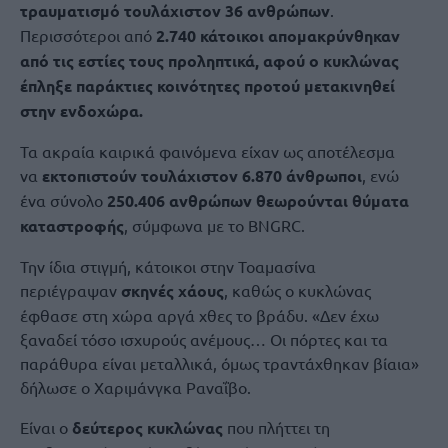
τραυματισμό τουλάχιστον 36 ανθρώπων
.
Περισσότεροι από
2.740 κάτοικοι απομακρύνθηκαν
από τις εστίες τους προληπτικά, αφού ο κυκλώνας
έπληξε παράκτιες κοινότητες προτού μετακινηθεί
στην ενδοχώρα.
Τα ακραία καιρικά φαινόμενα είχαν ως αποτέλεσμα
να
εκτοπιστούν τουλάχιστον 6.870 άνθρωποι
, ενώ
ένα σύνολο
250.406 ανθρώπων θεωρούνται θύματα
καταστροφής
, σύμφωνα με το BNGRC.
Την ίδια στιγμή, κάτοικοι στην Τοαμασίνα
περιέγραψαν
σκηνές χάους
, καθώς ο κυκλώνας
έφθασε στη χώρα αργά χθες το βράδυ. «Δεν έχω
ξαναδεί τόσο ισχυρούς ανέμους… Οι πόρτες και τα
παράθυρα είναι μεταλλικά, όμως τραντάχθηκαν βίαια»
δήλωσε o Χαριμάνγκα Ραναΐβο.
Είναι ο
δεύτερος κυκλώνας
που πλήττει τη