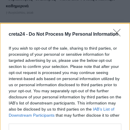
καθημερινά
7 Αυγούστου, 2026
Σε εξέλιξη οι δηλώσεις Πόθεν Έσχες – Αναλυτικά η
creta24 -
Do Not Process My Personal Information
διαδικασία
7 Αυγούστου, 2026
If you wish to opt-out of the sale, sharing to third parties, or
processing of your personal or sensitive information for
Πότε πληρώνονται οι συντάξεις Σεπτεμβρίου
targeted advertising by us, please use the below opt-out
7 Αυγούστου, 2026
section to confirm your selection. Please note that after your
opt-out request is processed you may continue seeing
interest-based ads based on personal information utilized by
Ξεκινούν οι ετήσιες Καλοκαιρινές Εκθέσεις του Φεστιβάλ
us or personal information disclosed to third parties prior to
Κινηματογράφου Χανίων
your opt-out. You may separately opt-out of the further
7 Αυγούστου, 2026
disclosure of your personal information by third parties on the
IAB’s list of downstream participants. This information may
also be disclosed by us to third parties on the
IAB’s List of
Ισπανία: Απολιθώματα αποκαλύπτουν ότι οι πρώτοι
Downstream Participants
that may further disclose it to other
Ευρωπαίοι ίσως ασκούσαν κανιβαλισμό
third parties.
7 Αυγούστου, 2026