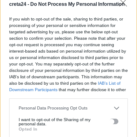
creta24 -
Do Not Process My Personal Information
«Του χρόνου σχεδιάζουμε να επιστρέψουμε στην Κρήτη»: Τι
λένε τουρίστες και επιχειρηματίες που έφυγαν εξαιτίας της
If you wish to opt-out of the sale, sharing to third parties, or
πυρκαγιάς στο Ρέθυμνο
processing of your personal or sensitive information for
targeted advertising by us, please use the below opt-out
7 Αυγούστου, 2026
section to confirm your selection. Please note that after your
opt-out request is processed you may continue seeing
Εφετείο «μπλοκάρει» το σχέδιο Τραμπ για κατασκευή
interest-based ads based on personal information utilized by
αίθουσας χορού στον Λευκό Οίκο
us or personal information disclosed to third parties prior to
7 Αυγούστου, 2026
your opt-out. You may separately opt-out of the further
disclosure of your personal information by third parties on the
IAB’s list of downstream participants. This information may
Ο ΟΦΗ βάζει τσάρτερ για τους φιλάθλους ενόψει της ρεβάνς
also be disclosed by us to third parties on the
IAB’s List of
των playoffs του Europa League
Downstream Participants
that may further disclose it to other
7 Αυγούστου, 2026
third parties.
Personal Data Processing Opt Outs
Δυστύχημα στις Σέρρες: «Δεν υπήρχε χρόνος για αντίδραση»,
λέει ο οδηγός του φορτηγού
I want to opt-out of the Sharing of my
personal data.
7 Αυγούστου, 2026
Opted In