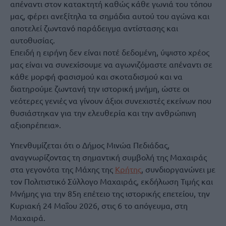
απέναντι στον κατακτητή καθώς κάθε γωνιά του τόπου
μας, φέρει ανεξίτηλα τα σημάδια αυτού του αγώνα και
αποτελεί ζωντανό παράδειγμα αντίστασης και
αυτοθυσίας.
Επειδή η ειρήνη δεν είναι ποτέ δεδομένη, ύψιστο χρέος
μας είναι να συνεχίσουμε να αγωνιζόμαστε απέναντι σε
κάθε μορφή φασισμού και σκοταδισμού και να
διατηρούμε ζωντανή την ιστορική μνήμη, ώστε οι
νεότερες γενιές να γίνουν άξιοι συνεχιστές εκείνων που
θυσιάστηκαν για την ελευθερία και την ανθρώπινη
αξιοπρέπεια».
Υπενθυμίζεται ότι ο Δήμος Μινώα Πεδιάδας,
αναγνωρίζοντας τη σημαντική συμβολή της Μαχαιράς
στα γεγονότα της Μάχης της
Κρήτης
, συνδιοργανώνει με
τον Πολιτιστικό Σύλλογο Μαχαιράς, εκδήλωση Τιμής και
Μνήμης για την 85η επέτειο της ιστορικής επετείου, την
Κυριακή 24 Μαΐου 2026, στις 6 το απόγευμα, στη
Μαχαιρά.