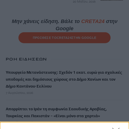
20 Μαΐου, 2026
Μην χάνεις είδηση. Βάλε το
CRETA24
στην
Google
ΠΡΟΣΘΕΣΕ ΤΟ
CRETA24
ΣΤΗΝ GOOGLE
ΡΟΗ ΕΙΔΗΣΕΩΝ
Υπουργείο Μετανάστευσης: Σχεδόν 1 εκατ. ευρώ για σχολικές
υποδομές και δημόσιους χώρους στο Δήμο Χανίων και τον
Δήμο Καντάνου-Σελίνου
7 Αυγούστου, 2026
Απορρίπτει το Ιράν τη συμφωνία Σαουδικής Αραβίας,
Τουρκίας και Πακιστάν – «Είναι μόνο στα χαρτιά»
7 Αυγούστου, 2026