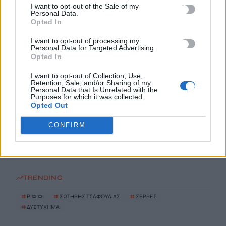
I want to opt-out of the Sale of my
Κρίση στη Θέουτα: Ισπανικό τελεσίγραφο στην Ιταλία για
Personal Data.
Opted In
άρση των ελέγχων στα σύνορα
7 Αυγούστου, 2026
I want to opt-out of processing my
Personal Data for Targeted Advertising.
Opted In
Πώς να μη σας τσιμπάνε τα κουνούπια: Τι προτείνουν οι
ειδικοί
I want to opt-out of Collection, Use,
Retention, Sale, and/or Sharing of my
7 Αυγούστου, 2026
Personal Data that Is Unrelated with the
Purposes for which it was collected.
Opted Out
Ελένη Βουλγαράκη για τις φήμες χωρισμού με τον Φώτη
CONFIRM
Ιωαννίδη: «Θα γίνετε ρόμπα»
7 Αυγούστου, 2026
TRENDING
#
ΡΙΦΙΦΙ
#
ΣΩΤΗΡΗΣ ΤΣΑΦΟΥΛΙΑΣ
#
ΣΕΡΡΕΣ
#
ΔΥΣΤΥΧΗΜΑ