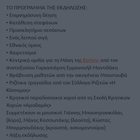
ΤΟ ΠΡΟΓΡΑΜΜΑ ΤΗΣ ΕΚΔΗΛΩΣΗΣ:
• Επιμνημόσυνη δέηση
• Κατάθεση στεφάνων
• Προσκλητήριο πεσόντων
• Ενός λεπτού σιγή
• Εθνικός ύμνος
• Χαιρετισμοί
• Κεντρική ομιλία για τη Μάχη της
Κρήτης
από τον
συνταξιούχο Γυμνασιάρχη Εμμανουήλ Μαντιδάκη
• Βράβευση μαθητών από την οικογένεια Μπαντουβά
• Ριζίτικα τραγούδια από τον Σύλλογο Ριζιτών «Η
Κίσσαμος»
• Κρητικοί παραδοσιακοί χοροί από τη Σχολή Κρητικών
Χορών «Αροδαμός»
Συμμετέχουν οι μουσικοί: Γιάννης Μπουντρονικόλας
(λύρα), Μάνος Κασσωτάκης (λαούτο), Κώστας
Μπορμπουδάκης (κρουστά, ασκομαντούρα)
• Λήξη εκδήλωσης