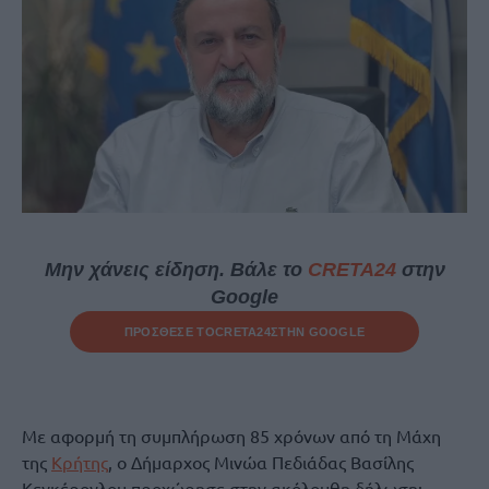
Μην χάνεις είδηση. Βάλε το
CRETA24
στην
Google
ΠΡΟΣΘΕΣΕ ΤΟ
CRETA24
ΣΤΗΝ GOOGLE
Με αφορμή τη συμπλήρωση 85 χρόνων από τη Μάχη
της
Κρήτης
, ο Δήμαρχος Μινώα Πεδιάδας Βασίλης
Κεγκέρογλου προχώρησε στην ακόλουθη δήλωση: