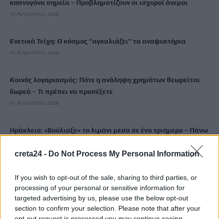
καπνογόνα σημεία – Προβληματίζουν οι ισχυροί άνεμοι
10 Αυγούστου, 2026
Ενετικά Τείχη: Ο κόσμος “αγκαλιάζει” τα αναψυκτήρια
10 Αυγούστου, 2026
Κοινός λογαριασμός: Πότε η ανάληψη χρημάτων θεωρείται
δωρεά – Τι πρέπει να προσέξετε
10 Αυγούστου, 2026
Ηράκλειο: «Βούλιαξε» το λιμάνι μέσα σε ένα τριήμερο – Πάνω
από 32.000 επιβάτες
creta24 -
Do Not Process My Personal Information
10 Αυγούστου, 2026
If you wish to opt-out of the sale, sharing to third parties, or
«Σαλπάρουμε για Γυμνάσιο!»: Τριήμερο βιωματικό
processing of your personal or sensitive information for
εργαστήριο για μαθητές από το ΚΕΣΑΝ Ηρακλείου
targeted advertising by us, please use the below opt-out
10 Αυγούστου, 2026
section to confirm your selection. Please note that after your
opt-out request is processed you may continue seeing