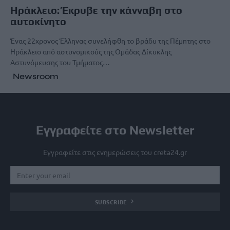
Ηράκλειο: Έκρυβε την κάνναβη στο
αυτοκίνητο
Ένας 22χρονος Έλληνας συνελήφθη το βράδυ της Πέμπτης στο
Ηράκλειο από αστυνομικούς της Ομάδας Δίκυκλης
Αστυνόμευσης του Τμήματος…
Newsroom
Εγγραφείτε στο Newsletter
Εγγραφείτε στις ενημερώσεις του creta24.gr
SUBSCRIBE