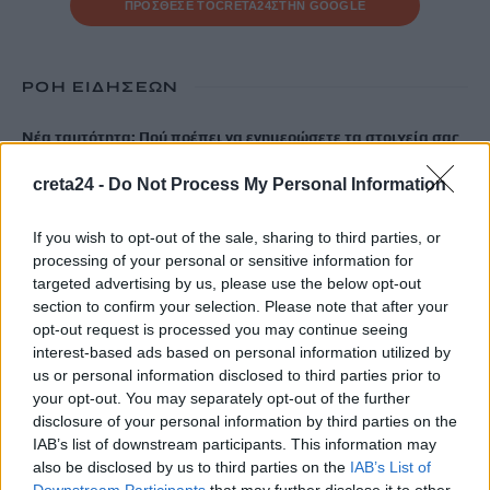
ΠΡΟΣΘΕΣΕ ΤΟ
CRETA24
ΣΤΗΝ GOOGLE
ΡΟΗ ΕΙΔΗΣΕΩΝ
Νέα ταυτότητα: Πού πρέπει να ενημερώσετε τα στοιχεία σας
μετά την έκδοσή της
creta24 -
Do Not Process My Personal Information
6 Αυγούστου, 2026
If you wish to opt-out of the sale, sharing to third parties, or
Ιδρώτας και διατροφή το καλοκαίρι: Ποιες τροφές προκαλούν
processing of your personal or sensitive information for
κακοσμία
targeted advertising by us, please use the below opt-out
6 Αυγούστου, 2026
section to confirm your selection. Please note that after your
opt-out request is processed you may continue seeing
interest-based ads based on personal information utilized by
Κάρτα Αγρότη: Τι αλλάζει από 28 Αυγούστου για τις
us or personal information disclosed to third parties prior to
χρηματοδοτήσεις
your opt-out. You may separately opt-out of the further
6 Αυγούστου, 2026
disclosure of your personal information by third parties on the
IAB’s list of downstream participants. This information may
also be disclosed by us to third parties on the
IAB’s List of
Νέα χρηματοδότηση 1,5 εκατ. ευρώ για διαπλάτυνση του