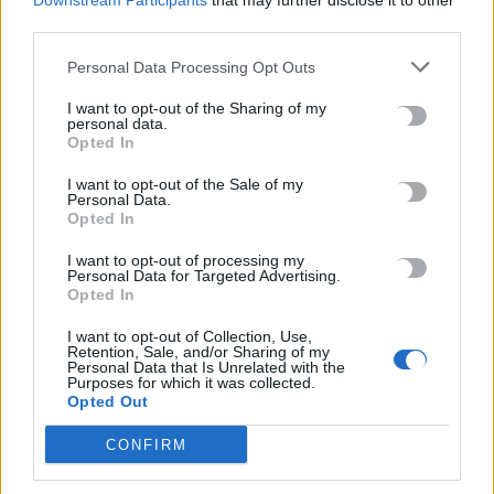
Downstream Participants
that may further disclose it to other
Αγιοβασιλιώτικου Παραλιακού Δρόμου
third parties.
6 Αυγούστου, 2026
Personal Data Processing Opt Outs
Τι δείχνει η ιατροδικαστική εξέταση για τα αίτια θανάτου του
I want to opt-out of the Sharing of my
personal data.
90χρονου που εντοπίστηκε μέσα σε καταψύκτη
Opted In
6 Αυγούστου, 2026
I want to opt-out of the Sale of my
Personal Data.
Το Αρκαλοχώρι γιόρτασε τον Προστάτη και Πολιούχο του
Opted In
6 Αυγούστου, 2026
I want to opt-out of processing my
Personal Data for Targeted Advertising.
Opted In
Παρατείνονται τα προληπτικά μέτρα στην Κρήτη για την
ευλογιά των αιγοπροβάτων
I want to opt-out of Collection, Use,
Retention, Sale, and/or Sharing of my
6 Αυγούστου, 2026
Personal Data that Is Unrelated with the
Purposes for which it was collected.
Opted Out
Έκτακτο επίδομα παιδιού: Ποιοι πάνε ταμείο
6 Αυγούστου, 2026
CONFIRM