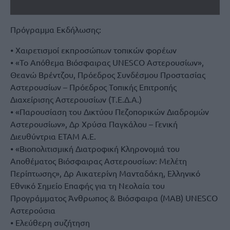
Πρόγραμμα Εκδήλωσης:
⦁ Χαιρετισμοί εκπροσώπων τοπικών φορέων
⦁ «Το Απόθεμα Βιόσφαιρας UNESCO Αστερουσίων»,
Θεανώ Βρέντζου, Πρόεδρος Συνδέσμου Προστασίας
Αστερουσίων – Πρόεδρος Τοπικής Επιτροπής
Διαχείρισης Αστερουσίων (Τ.Ε.Δ.Α.)
⦁ «Παρουσίαση του Δικτύου Πεζοπορικών Διαδρομών
Αστερουσίων», Δρ Χρύσα Παγκάλου – Γενική
Διευθύντρια ΕΤΑΜ Α.Ε.
⦁ «Βιοπολιτισμική Διατροφική Κληρονομιά του
Αποθέματος Βιόσφαιρας Αστερουσίων: Μελέτη
Περίπτωσης», Δρ Αικατερίνη Μανταδάκη, Ελληνικό
Εθνικό Σημείο Επαφής για τη Νεολαία του
Προγράμματος Άνθρωπος & Βιόσφαιρα (ΜΑΒ) UNESCO
Αστερούσια
⦁ Ελεύθερη συζήτηση