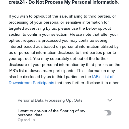
Ο ανηψιός θυμήθηκε τον θείο
creta24 -
Do Not Process My Personal Information
18 Οκτωβρίου, 2025
If you wish to opt-out of the sale, sharing to third parties, or
processing of your personal or sensitive information for
targeted advertising by us, please use the below opt-out
Μην χάνεις είδηση. Βάλε το
CRETA24
στην
section to confirm your selection. Please note that after your
Google
opt-out request is processed you may continue seeing
interest-based ads based on personal information utilized by
ΠΡΟΣΘΕΣΕ ΤΟ
CRETA24
ΣΤΗΝ GOOGLE
us or personal information disclosed to third parties prior to
your opt-out. You may separately opt-out of the further
disclosure of your personal information by third parties on the
IAB’s list of downstream participants. This information may
ΡΟΗ ΕΙΔΗΣΕΩΝ
also be disclosed by us to third parties on the
IAB’s List of
Downstream Participants
that may further disclose it to other
Πότε πληρώνονται οι συντάξεις Σεπτεμβρίου
third parties.
7 Αυγούστου, 2026
Personal Data Processing Opt Outs
Ξεκινούν οι ετήσιες Καλοκαιρινές Εκθέσεις του Φεστιβάλ
I want to opt-out of the Sharing of my
Κινηματογράφου Χανίων
personal data.
Opted In
7 Αυγούστου, 2026