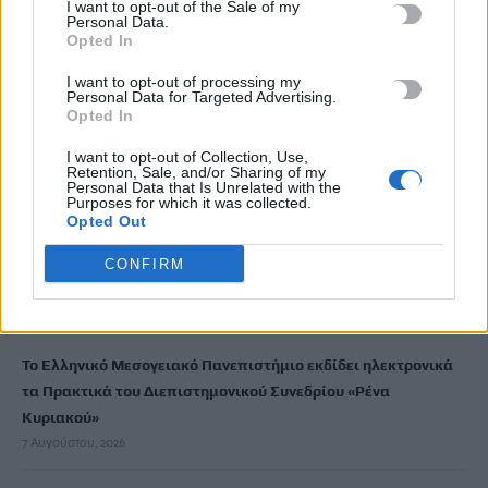
I want to opt-out of the Sale of my
Personal Data.
Ισπανία: Απολιθώματα αποκαλύπτουν ότι οι πρώτοι
Opted In
Ευρωπαίοι ίσως ασκούσαν κανιβαλισμό
7 Αυγούστου, 2026
I want to opt-out of processing my
Personal Data for Targeted Advertising.
Opted In
Σοκαριστικές αποκαλύψεις του FBI μετά το Μουντιάλ: «Θα
I want to opt-out of Collection, Use,
ανατινάξω τον Μέσι με τέσσερις βόμβες»
Retention, Sale, and/or Sharing of my
Personal Data that Is Unrelated with the
7 Αυγούστου, 2026
Purposes for which it was collected.
Opted Out
ΗΠΑ: Δασκάλα χορού κατηγορείται για σεξουαλική
CONFIRM
κακοποίηση δύο ανήλικων μαθητών της
7 Αυγούστου, 2026
Το Ελληνικό Μεσογειακό Πανεπιστήμιο εκδίδει ηλεκτρονικά
τα Πρακτικά του Διεπιστημονικού Συνεδρίου «Ρένα
Κυριακού»
7 Αυγούστου, 2026