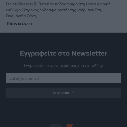
Στο πένθος έχει βυθιστεί το ποδόσφαιρο στη Νότια Αφρική,
καθώς ο 22χρονος ποδοσφαιριστής της Ντέρμπαν Σίτι,
Σιναμάντλα Ζόντι,…
Newsroom
Εγγραφείτε στο Newsletter
Εγγραφείτε στις ενημερώσεις του creta24.gr
SUBSCRIBE