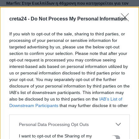
Marfin: Στην Ευελπίδων η 46χρονη που κατηγορείται για τον
φονικό εμπρησμό
7 Αυγούστου, 2026
creta24 -
Do Not Process My Personal Information
If you wish to opt-out of the sale, sharing to third parties, or
Θεοδωρικάκος: Συμβάλλουμε στην εθνική ασφάλεια της
processing of your personal or sensitive information for
πατρίδας μας με νέο αναπτυξιακό καθεστώς για την Άμυνα
targeted advertising by us, please use the below opt-out
7 Αυγούστου, 2026
section to confirm your selection. Please note that after your
opt-out request is processed you may continue seeing
interest-based ads based on personal information utilized by
Αεροδρόμιο Καστελλίου: Όλα έτοιμα για την υπογραφή της
us or personal information disclosed to third parties prior to
σύμβασης για τα ραντάρ
your opt-out. You may separately opt-out of the further
7 Αυγούστου, 2026
disclosure of your personal information by third parties on the
IAB’s list of downstream participants. This information may
also be disclosed by us to third parties on the
IAB’s List of
Downstream Participants
that may further disclose it to other
TRENDING
third parties.
#
ΡΕΘΥΜΝΟ
#
ΕΜΠΡΗΣΜΟΙ
#
ΡΑΝΤΑΡ
Personal Data Processing Opt Outs
#
ΑΕΡΟΔΡΟΜΙΟ ΚΑΣΤΕΛΛΙΟΥ
I want to opt-out of the Sharing of my