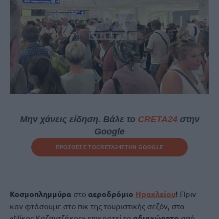
Μην χάνεις είδηση. Βάλε το
CRETA24
στην
Google
ΠΡΟΣΘΕΣΕ ΤΟ
CRETA24
ΣΤΗΝ GOOGLE
Κοσμοπλημμύρα
στο
αεροδρόμιο
Ηρακλείου
!
Πριν
καν φτάσουμε στο πικ της τουριστικής σεζόν, στο
«Νίκος Καζαντζάκης» επικρατεί το
αδιαχώρητο
από