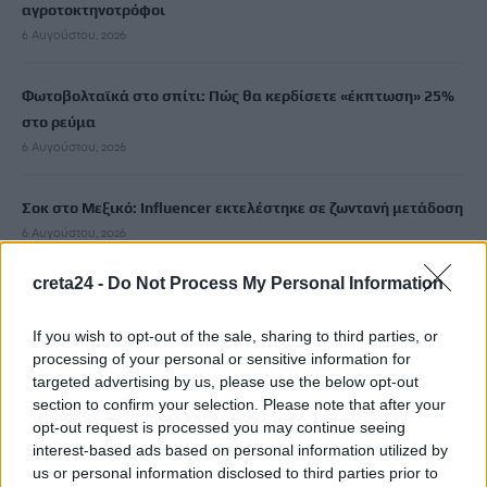
αγροτοκτηνοτρόφοι
6 Αυγούστου, 2026
Φωτοβολταϊκά στο σπίτι: Πώς θα κερδίσετε «έκπτωση» 25%
στο ρεύμα
6 Αυγούστου, 2026
Σοκ στο Μεξικό: Influencer εκτελέστηκε σε ζωντανή μετάδοση
6 Αυγούστου, 2026
creta24 -
Do Not Process My Personal Information
ΠΑΓΝΗ: Στο πλευρό των μικρών μαχητών ο Βλαδίμηρος
Κυριακίδης
If you wish to opt-out of the sale, sharing to third parties, or
6 Αυγούστου, 2026
processing of your personal or sensitive information for
targeted advertising by us, please use the below opt-out
section to confirm your selection. Please note that after your
Έπαιξε μουσική σε λιοντάρια και αυτά «ημέρεψαν» – Το viral
opt-out request is processed you may continue seeing
βίντεο με την αντίδρασή τους
interest-based ads based on personal information utilized by
6 Αυγούστου, 2026
us or personal information disclosed to third parties prior to