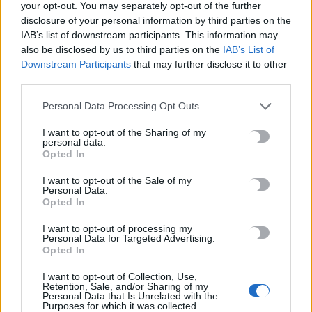
your opt-out. You may separately opt-out of the further
Ηράκλειο: Διακρίσεις και… ξενοφοβία στα Mini Bus;
disclosure of your personal information by third parties on the
IAB’s list of downstream participants. This information may
6 Αυγούστου, 2026
also be disclosed by us to third parties on the
IAB’s List of
Downstream Participants
that may further disclose it to other
Στ. Παπασταύρου για πυρκαγιές: Διασώθηκε σχεδόν στο
third parties.
σύνολό του το φοινικόδασος της Πρέβελης
Personal Data Processing Opt Outs
6 Αυγούστου, 2026
I want to opt-out of the Sharing of my
personal data.
Υπόθεση 75χρονης στα Χανιά: Την εντόπισε περιπολικό,
Opted In
μεταφέρθηκε στο Αστυνομικό Τμήμα και λίγες ημέρες μετά
βρέθηκε νεκρή
I want to opt-out of the Sale of my
Personal Data.
6 Αυγούστου, 2026
Opted In
I want to opt-out of processing my
Personal Data for Targeted Advertising.
Opted In
TRENDING
I want to opt-out of Collection, Use,
#
ΦΩΤΟΒΟΛΤΑΪΚΑ
#
INFLUENCER
#
ΠΑΓΝΗ
Retention, Sale, and/or Sharing of my
#
ΒΛΑΔΙΜΗΡΟΣ ΚΥΡΙΑΚΙΔΗΣ
Personal Data that Is Unrelated with the
Purposes for which it was collected.