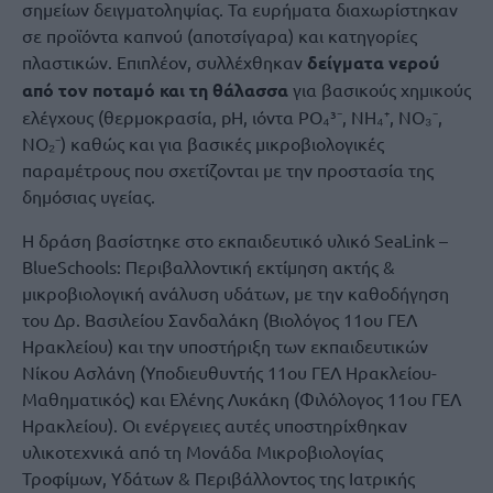
σημείων δειγματοληψίας. Τα ευρήματα διαχωρίστηκαν
σε προϊόντα καπνού (αποτσίγαρα) και κατηγορίες
πλαστικών. Επιπλέον, συλλέχθηκαν
δείγματα νερού
από τον ποταμό και τη θάλασσα
για βασικούς χημικούς
ελέγχους (θερμοκρασία, pH, ιόντα PO₄³⁻, NH₄⁺, NO₃⁻,
NO₂⁻) καθώς και για βασικές μικροβιολογικές
παραμέτρους που σχετίζονται με την προστασία της
δημόσιας υγείας.
Η δράση βασίστηκε στο εκπαιδευτικό υλικό SeaLink –
BlueSchools: Περιβαλλοντική εκτίμηση ακτής &
μικροβιολογική ανάλυση υδάτων, με την καθοδήγηση
του Δρ. Βασιλείου Σανδαλάκη (Βιολόγος 11ου ΓΕΛ
Ηρακλείου) και την υποστήριξη των εκπαιδευτικών
Νίκου Ασλάνη (Υποδιευθυντής 11ου ΓΕΛ Ηρακλείου-
Μαθηματικός) και Ελένης Λυκάκη (Φιλόλογος 11ου ΓΕΛ
Ηρακλείου). Οι ενέργειες αυτές υποστηρίχθηκαν
υλικοτεχνικά από τη Μονάδα Μικροβιολογίας
Τροφίμων, Υδάτων & Περιβάλλοντος της Ιατρικής