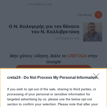
14 Οκτωβρίου, 2025
ΕΠΌΜΕΝΟ
Ο Ν. Καλογερής για τον θάνατο
του Ν. Καλλιβρετάκη
14 Οκτωβρίου, 2025
Μην χάνεις είδηση. Βάλε το
CRETA24
στην
Google
ΠΡΟΣΘΕΣΕ ΤΟ
CRETA24
ΣΤΗΝ GOOGLE
creta24 -
Do Not Process My Personal Information
ΡΟΗ ΕΙΔΗΣΕΩΝ
If you wish to opt-out of the sale, sharing to third parties, or
processing of your personal or sensitive information for
Στις 19 Αυγούστου η γενική συνέλευση του συλλόγου
targeted advertising by us, please use the below opt-out
κρεοπωλών Χανίων
section to confirm your selection. Please note that after your