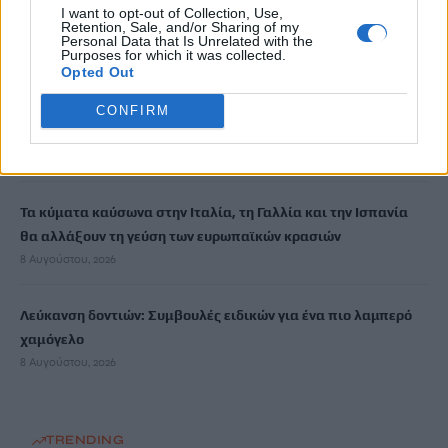
I want to opt-out of Collection, Use,
Retention, Sale, and/or Sharing of my
18χρονος έσπασε παγκόσμιο ρεκόρ ως ο νεότερος άνδρας
Personal Data that Is Unrelated with the
καθηγητής -Διδάσκει συνομηλίκους του
Purposes for which it was collected.
Opted Out
8 Αυγούστου, 2026
CONFIRM
Πότε θα πληρωθούν οι συντάξεις Σεπτεμβρίου
8 Αυγούστου, 2026
Τα κύματα καύσωνα στην Ιταλία, τη Γαλλία και την Ισπανία
θα αλλάξουν τη γεύση των ευρωπαϊκών κρασιών
8 Αυγούστου, 2026
Λεύκανση δοντιών: Συμβουλές ειδικών για ένα πιο λαμπερό
χαμόγελο
8 Αυγούστου, 2026
TRENDING