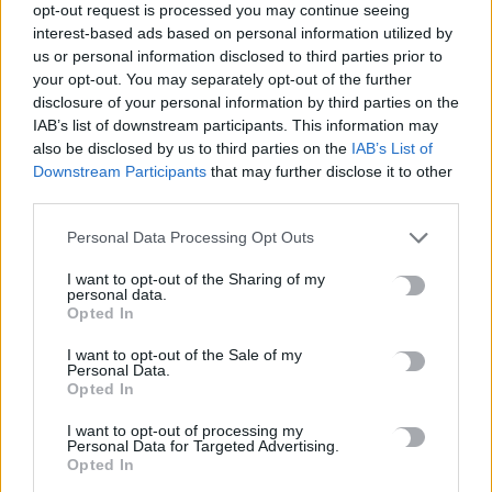
opt-out request is processed you may continue seeing
8 Αυγούστου, 2026
interest-based ads based on personal information utilized by
us or personal information disclosed to third parties prior to
Νέος κύκλος μαθημάτων Κινεζικής Γλώσσας στο
your opt-out. You may separately opt-out of the further
Πανεπιστήμιο Κρήτης για το ακαδημαϊκό έτος 2026-2027
disclosure of your personal information by third parties on the
IAB’s list of downstream participants. This information may
8 Αυγούστου, 2026
also be disclosed by us to third parties on the
IAB’s List of
Downstream Participants
that may further disclose it to other
Άνοια: Ποια είναι τα επαγγέλματα που προστατεύουν τον
third parties.
εγκέφαλο
Personal Data Processing Opt Outs
8 Αυγούστου, 2026
I want to opt-out of the Sharing of my
personal data.
Επίδομα €391 από τον ΟΠΕΚΑ, χωρίς εισοδηματικά κριτήρια:
Opted In
Η προϋπόθεση
8 Αυγούστου, 2026
I want to opt-out of the Sale of my
Personal Data.
Opted In
Θεατρική αφήγηση «Έρευσεν ύδωρ» στο Δημοτικό Σχολείο
I want to opt-out of processing my
Κεφαλά
Personal Data for Targeted Advertising.
Opted In
8 Αυγούστου, 2026