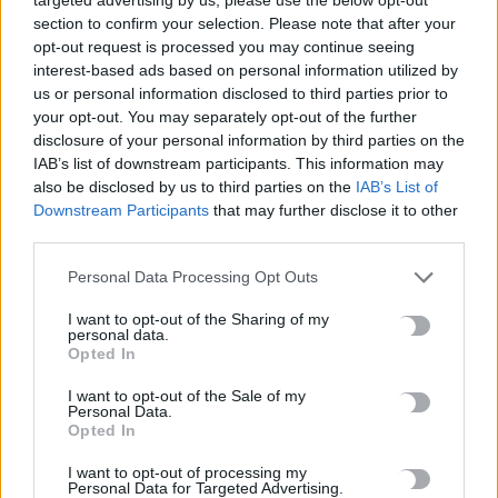
συμπτώματα δεν πρέπει να αγνοούμε
section to confirm your selection. Please note that after your
8 Αυγούστου, 2026
opt-out request is processed you may continue seeing
interest-based ads based on personal information utilized by
us or personal information disclosed to third parties prior to
Μυστράς: «Γιατί έβαλε τον πατέρα του στην κατάψυξη» – Το
your opt-out. You may separately opt-out of the further
μακάβριο σχέδιο που εξετάζουν οι Αρχές
disclosure of your personal information by third parties on the
8 Αυγούστου, 2026
IAB’s list of downstream participants. This information may
also be disclosed by us to third parties on the
IAB’s List of
Downstream Participants
that may further disclose it to other
Συνελήφθη ένα ακόμη μέλος της συμμορίας του «Έντικ»
third parties.
8 Αυγούστου, 2026
Personal Data Processing Opt Outs
Οικογενειακή τραγωδία στις Σέρρες: Τα στοιχεία της ΕΛ.ΑΣ.
I want to opt-out of the Sharing of my
personal data.
και τα τέσσερα σενάρια για το μοιραίο τροχαίο
Opted In
8 Αυγούστου, 2026
I want to opt-out of the Sale of my
Personal Data.
«Θέλω τον πατέρα μου»: 27χρονη παρέσυρε νύφη λίγες ώρες
Opted In
μετά το γάμο της και ζητούσε να πάει σπίτι της
I want to opt-out of processing my
8 Αυγούστου, 2026
Personal Data for Targeted Advertising.