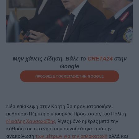
Μην χάνεις είδηση. Βάλε το
CRETA24
στην
Google
ΠΡΟΣΘΕΣΕ ΤΟ
CRETA24
ΣΤΗΝ GOOGLE
Νέα επίσκεψη στην Κρήτη θα πραγματοποιήσει
μεθαύριο Πέμπτη ο υπουργός Προστασίας του Πολίτη
Μιχάλης Χρυσοχοΐδης
, λίγες μόνο ημέρες μετά την
κάθοδό του στο νησί που συνοδεύτηκε από την
ανακοίνωση
των μέτρων για την οπλοκατοχή
αλλά και