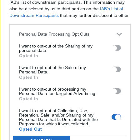
Παρατείνονται τα προληπτικά μέτρα στην Κρήτη για την
IAB’s list of downstream participants. This information may
also be disclosed by us to third parties on the
IAB’s List of
ευλογιά των αιγοπροβάτων
Downstream Participants
that may further disclose it to other
6 Αυγούστου, 2026
third parties.
Έκτακτο επίδομα παιδιού: Ποιοι πάνε ταμείο
Personal Data Processing Opt Outs
6 Αυγούστου, 2026
I want to opt-out of the Sharing of my
personal data.
Opted In
ΟΠΕΚΑ: Νέα πληρωμή στις 7 Αυγούστου για τρίτεκνες και
πολύτεκνες οικογένειες
I want to opt-out of the Sale of my
Personal Data.
6 Αυγούστου, 2026
Opted In
I want to opt-out of processing my
Personal Data for Targeted Advertising.
TRENDING
Opted In
#
ΝΕΕΣ ΤΑΥΤΟΤΗΤΕΣ
#
ΙΔΡΩΤΑΣ
#
ΚΑΚΟΣΜΙΑ
I want to opt-out of Collection, Use,
Retention, Sale, and/or Sharing of my
#
ΚΑΡΤΑ ΑΓΡΟΤΗ
Personal Data that Is Unrelated with the
Purposes for which it was collected.
Opted Out