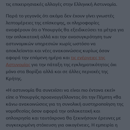
τις επιχειρησιακές αλλαγές στην Ελληνική Αστυνομία.
Παρά το γεγονός ότι ακόμα δεν έχουν γίνει γνωστές
λεπτομέρειες της επίσκεψης, οι πληροφορίες
αναφέρουν ότι ο Υπουργός θα εξειδικεύσει τα μέτρα για
την οπλοκατοχή αλλά και την ανασυγκρότηση των
αστυνομικών υπηρεσιών χωρίς ωστόσο να
αποκλείονται και νέες ανακοινώσεις κυρίως όσον
αφορά την επόμενη ημέρα και
τις ενέργειες της
Αστυνομίας
για την πάταξη της εγκληματικότητας όχι
μόνο στα Βορίζια αλλά και σε άλλες περιοχές της
Κρήτης.
«Η αστυνομία θα συνεχίσει να είναι πιο έντονα εκεί»
είπε ο Υπουργός προαναγγέλλοντας ότι την Πέμπτη «θα
κάνω ανακοινώσεις για τη συνολική αυστηροποίηση της
νομοθεσίας όσον αφορά την οπλοκατοχή και
οπλοχρησία και ταυτόχρονα θα ξεκινήσουν έρευνες με
συγκεκριμένη στόχευση για οικογένειες. Η εμπειρία η