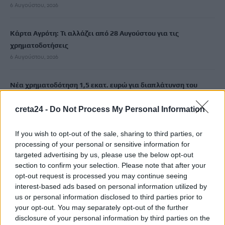
6 Αυγούστου, 2026
Κάρτα Αγρότη: Τι αλλάζει από 28 Αυγούστου για τις
χρηματοδοτήσεις
6 Αυγούστου, 2026
Νέα χρηματοδότηση 1,5 εκατ. ευρώ για διαπλάτυνση του
Αγιοβασιλιώτικου Παραλιακού Δρόμου
creta24 -
Do Not Process My Personal Information
6 Αυγούστου, 2026
If you wish to opt-out of the sale, sharing to third parties, or
Τι δείχνει η ιατροδικαστική εξέταση για τα αίτια θανάτου του
processing of your personal or sensitive information for
90χρονου που εντοπίστηκε μέσα σε καταψύκτη
targeted advertising by us, please use the below opt-out
6 Αυγούστου, 2026
section to confirm your selection. Please note that after your
opt-out request is processed you may continue seeing
interest-based ads based on personal information utilized by
Το Αρκαλοχώρι γιόρτασε τον Προστάτη και Πολιούχο του
us or personal information disclosed to third parties prior to
6 Αυγούστου, 2026
your opt-out. You may separately opt-out of the further
disclosure of your personal information by third parties on the