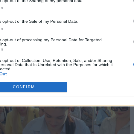
o opt-out of the Sharing of my personal data.
In
o opt-out of the Sale of my Personal Data.
In
μης παιδικής παρέμβασης.
Ένα θαύμα το οποίο είναι
χαηλίδου, αναφερόμενη στα οφέλη του προγράμματος για τα
to opt-out of processing my Personal Data for Targeted
ing.
In
πό πόρους του Ταμείου Ανάκαμψης και Ανθεκτικότητας.
o opt-out of Collection, Use, Retention, Sale, and/or Sharing
το πρόγραμμα πρώιμης παιδικής παρέμβασης).
ersonal Data that Is Unrelated with the Purposes for which it
lected.
Out
CONFIRM