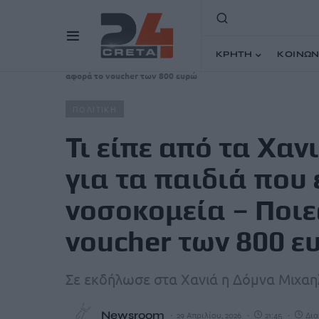
ΚΡΗΤΗ
ΚΟΙΝΩΝ
Home
Άρθρα
Τι είπε από τα Χανιά η Δόμνα Μιχαηλίδου
αφορά το voucher των 800 ευρώ
ΠΟΛΙΤΙΚΗ
Τι είπε από τα Χα
για τα παιδιά που
νοσοκομεία – Ποιε
voucher των 800 ε
Σε εκδήλωσε στα Χανιά η Δόμνα Μιχαη
Newsroom
29 Απριλίου, 2026
21:45
Δια