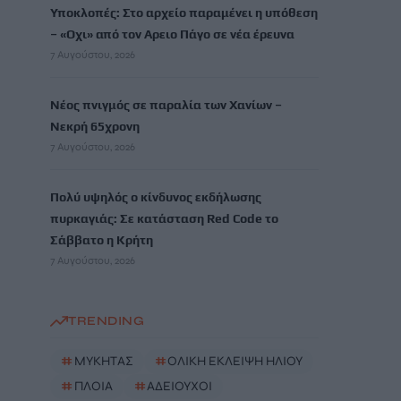
Υποκλοπές: Στο αρχείο παραμένει η υπόθεση
– «Οχι» από τον Αρειο Πάγο σε νέα έρευνα
7 Αυγούστου, 2026
Νέος πνιγμός σε παραλία των Χανίων –
Νεκρή 65χρονη
7 Αυγούστου, 2026
Πολύ υψηλός ο κίνδυνος εκδήλωσης
πυρκαγιάς: Σε κατάσταση Red Code το
Σάββατο η Κρήτη
7 Αυγούστου, 2026
TRENDING
#
ΜΥΚΗΤΑΣ
#
ΟΛΙΚΗ ΕΚΛΕΙΨΗ ΗΛΙΟΥ
#
ΠΛΟΙΑ
#
ΑΔΕΙΟΥΧΟΙ