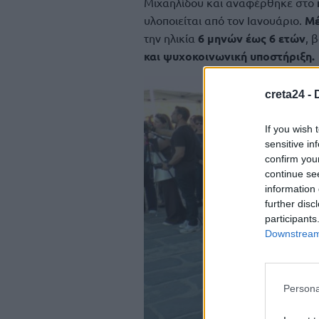
Μιχαηλίδου και αναφέρθηκε στο
υλοποιείται από τον Ιανουάριο.
Μέ
την ηλικία
6 μηνών έως 6 ετών
, 
και ψυχοκοινωνική υποστήριξη.
creta24 -
If you wish 
sensitive in
confirm you
continue se
information 
further disc
participants
Downstream 
Persona