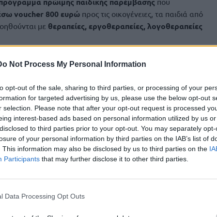
πρόγραμμα πρώιμης παιδικής παρέμβασης
που
σω voucher 800 ευρώ
προς τις οικογένειες, τα παιδιά από
βοηθούνται με
θεραπείες, εργοθεραπείες, λογοθεραπείες
Do Not Process My Personal Information
to opt-out of the sale, sharing to third parties, or processing of your per
formation for targeted advertising by us, please use the below opt-out s
r selection. Please note that after your opt-out request is processed y
eing interest-based ads based on personal information utilized by us or
disclosed to third parties prior to your opt-out. You may separately opt-
losure of your personal information by third parties on the IAB’s list of
. This information may also be disclosed by us to third parties on the
IA
Participants
that may further disclose it to other third parties.
l Data Processing Opt Outs