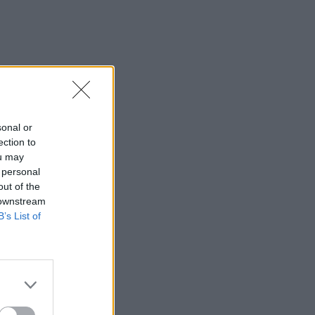
sonal or
ection to
ou may
 personal
out of the
 downstream
B’s List of