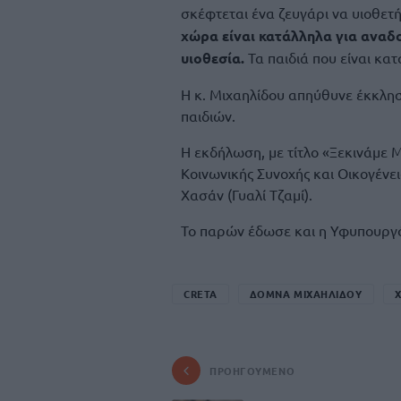
σκέφτεται ένα ζευγάρι να υιοθετή
χώρα είναι κατάλληλα για αναδοχ
υιοθεσία.
Τα παιδιά που είναι κατ
Η κ. Μιχαηλίδου απηύθυνε έκκλη
παιδιών.
Η εκδήλωση, με τίτλο «Ξεκινάμε 
Κοινωνικής Συνοχής και Οικογένε
Χασάν (Γυαλί Τζαμί).
Το παρών έδωσε και η Υφυπουργ
CRETA
ΔΟΜΝΑ ΜΙΧΑΗΛΙΔΟΥ
Χ
ΠΡΟΗΓΟΎΜΕΝΟ