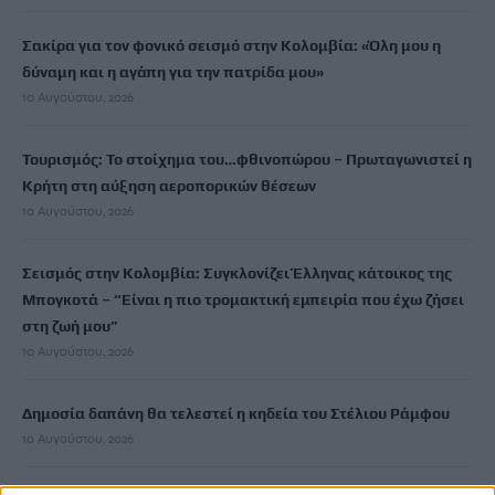
Σακίρα για τον φονικό σεισμό στην Κολομβία: «Όλη μου η
δύναμη και η αγάπη για την πατρίδα μου»
10 Αυγούστου, 2026
Τουρισμός: Το στοίχημα του…φθινοπώρου – Πρωταγωνιστεί η
Κρήτη στη αύξηση αεροπορικών θέσεων
10 Αυγούστου, 2026
Σεισμός στην Κολομβία: Συγκλονίζει Έλληνας κάτοικος της
Μπογκοτά – “Είναι η πιο τρομακτική εμπειρία που έχω ζήσει
στη ζωή μου”
10 Αυγούστου, 2026
Δημοσία δαπάνη θα τελεστεί η κηδεία του Στέλιου Ράμφου
10 Αυγούστου, 2026