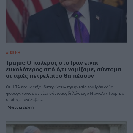
ΔΙΕΘΝΗ
Τραμπ: Ο πόλεμος στο Ιράν είναι
ευκολότερος από ό,τι νομίζαμε, σύντομα
οι τιμές πετρελαίου θα πέσουν
Οι ΗΠΑ έχουν «εξουδετερώσει» την ηγεσία του Ιράν «δύο
φορές», τόνισε σε νέες σύντομες δηλώσεις ο Ντόναλντ Τραμπ, ο
οποίος επανέλαβε…
Newsroom