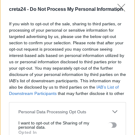
Σκιάθος: Τουρίστρια τραυματίστηκε σοβαρά από ρεύμα αέρα
της τουρμπίνας αεροσκάφους
creta24 -
Do Not Process My Personal Information
10 Αυγούστου, 2026
If you wish to opt-out of the sale, sharing to third parties, or
processing of your personal or sensitive information for
Τραγωδία στα Τρίκαλα: Πέθανε βρέφος 15 μηνών
targeted advertising by us, please use the below opt-out
10 Αυγούστου, 2026
section to confirm your selection. Please note that after your
opt-out request is processed you may continue seeing
interest-based ads based on personal information utilized by
«Η Χανιώτικη κοινωνία και οικονομία έχουν ανάγκη βιώσιμο
us or personal information disclosed to third parties prior to
αναπτυξιακό μοντέλο λειτουργίας για τη Δημοτική Αγορά»
your opt-out. You may separately opt-out of the further
10 Αυγούστου, 2026
disclosure of your personal information by third parties on the
IAB’s list of downstream participants. This information may
also be disclosed by us to third parties on the
IAB’s List of
Downstream Participants
that may further disclose it to other
TRENDING
third parties.
#
ΣΕΙΣΜΟΣ
#
ΚΟΛΟΜΒΙΑ
#
ΣΤΕΛΙΟΣ ΡΑΜΦΟΣ
#
ΚΗΔΕΙΑ
Personal Data Processing Opt Outs
I want to opt-out of the Sharing of my
personal data.
Opted In