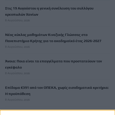
Στις 19 Αυγούστου η γενική συνέλευση του συλλόγου
κρεοπωλών Χανίων
8 Αυγούστου, 2026
Νέος κύκλος μαθημάτων Κινεζικής Γλώσσας στο
Πανεπιστήμιο Κρήτης για το ακαδημαϊκό έτος 2026-2027
8 Αυγούστου, 2026
Άνοια: Ποια είναι τα επαγγέλματα που προστατεύουν τον
εγκέφαλο
8 Αυγούστου, 2026
Επίδομα €391 από τον ΟΠΕΚΑ, χωρίς εισοδηματικά κριτήρια:
Η προϋπόθεση
8 Αυγούστου, 2026
Θεατρική αφήγηση «Έρευσεν ύδωρ» στο Δημοτικό Σχολείο