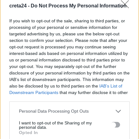
creta24 -
Do Not Process My Personal Information
Κεφαλά
8 Αυγούστου, 2026
If you wish to opt-out of the sale, sharing to third parties, or
processing of your personal or sensitive information for
18χρονος έσπασε παγκόσμιο ρεκόρ ως ο νεότερος άνδρας
targeted advertising by us, please use the below opt-out
καθηγητής -Διδάσκει συνομηλίκους του
section to confirm your selection. Please note that after your
8 Αυγούστου, 2026
opt-out request is processed you may continue seeing
interest-based ads based on personal information utilized by
us or personal information disclosed to third parties prior to
Πότε θα πληρωθούν οι συντάξεις Σεπτεμβρίου
your opt-out. You may separately opt-out of the further
8 Αυγούστου, 2026
disclosure of your personal information by third parties on the
IAB’s list of downstream participants. This information may
also be disclosed by us to third parties on the
IAB’s List of
Τα κύματα καύσωνα στην Ιταλία, τη Γαλλία και την Ισπανία
Downstream Participants
that may further disclose it to other
θα αλλάξουν τη γεύση των ευρωπαϊκών κρασιών
third parties.
8 Αυγούστου, 2026
Personal Data Processing Opt Outs
I want to opt-out of the Sharing of my
TRENDING
personal data.
Opted In
#
ΜΑΘΗΜΑΤΑ
#
ΚΙΝΕΖΙΚΗ ΓΛΩΣΣΑ
#
ΠΑΝΕΠΙΣΤΗΜΙΟ ΚΡΗΤΗΣ