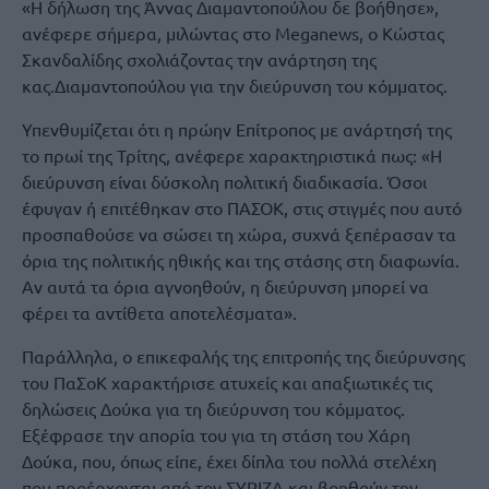
«Η δήλωση της Άννας Διαμαντοπούλου δε βοήθησε»,
ανέφερε σήμερα, μιλώντας στο Meganews, o Κώστας
Σκανδαλίδης σχολιάζοντας την ανάρτηση της
κας.Διαμαντοπούλου για την διεύρυνση του κόμματος.
Υπενθυμίζεται ότι η πρώην Επίτροπος με ανάρτησή της
το πρωί της Τρίτης, ανέφερε χαρακτηριστικά πως: «Η
διεύρυνση είναι δύσκολη πολιτική διαδικασία. Όσοι
έφυγαν ή επιτέθηκαν στο ΠΑΣΟΚ, στις στιγμές που αυτό
προσπαθούσε να σώσει τη χώρα, συχνά ξεπέρασαν τα
όρια της πολιτικής ηθικής και της στάσης στη διαφωνία.
Αν αυτά τα όρια αγνοηθούν, η διεύρυνση μπορεί να
φέρει τα αντίθετα αποτελέσματα».
Παράλληλα, ο επικεφαλής της επιτροπής της διεύρυνσης
του ΠαΣοΚ χαρακτήρισε ατυχείς και απαξιωτικές τις
δηλώσεις Δούκα για τη διεύρυνση του κόμματος.
Εξέφρασε την απορία του για τη στάση του Χάρη
Δούκα, που, όπως είπε, έχει δίπλα του πολλά στελέχη
που προέρχονται από τον ΣΥΡΙΖΑ και βοηθούν την