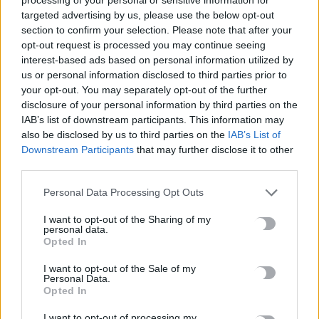
6 Αυγούστου, 2026
targeted advertising by us, please use the below opt-out
section to confirm your selection. Please note that after your
Νέα χρηματοδότηση 1,5 εκατ. ευρώ για διαπλάτυνση του
opt-out request is processed you may continue seeing
Αγιοβασιλιώτικου Παραλιακού Δρόμου
interest-based ads based on personal information utilized by
us or personal information disclosed to third parties prior to
6 Αυγούστου, 2026
your opt-out. You may separately opt-out of the further
disclosure of your personal information by third parties on the
Τι δείχνει η ιατροδικαστική εξέταση για τα αίτια θανάτου του
IAB’s list of downstream participants. This information may
90χρονου που εντοπίστηκε μέσα σε καταψύκτη
also be disclosed by us to third parties on the
IAB’s List of
Downstream Participants
that may further disclose it to other
6 Αυγούστου, 2026
third parties.
Το Αρκαλοχώρι γιόρτασε τον Προστάτη και Πολιούχο του
Personal Data Processing Opt Outs
6 Αυγούστου, 2026
I want to opt-out of the Sharing of my
personal data.
Opted In
Παρατείνονται τα προληπτικά μέτρα στην Κρήτη για την
ευλογιά των αιγοπροβάτων
I want to opt-out of the Sale of my
Personal Data.
6 Αυγούστου, 2026
Opted In
I want to opt-out of processing my
Έκτακτο επίδομα παιδιού: Ποιοι πάνε ταμείο