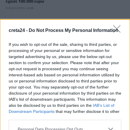
έχασε 100.000 ευρώ
6 Αυγούστου, 2026
Δομή φιλοξενίας μεταναστών: Τι ακριβώς σημαίνει το ΦΕΚ
creta24 -
Do Not Process My Personal Information
που δημοσιεύτηκε
6 Αυγούστου, 2026
If you wish to opt-out of the sale, sharing to third parties, or
processing of your personal or sensitive information for
Σητεία: Χωρίς ενεργό μέτωπο η φωτιά στο Καρύδι –
targeted advertising by us, please use the below opt-out
Σταμάτησαν τα εναέρια μέσα
section to confirm your selection. Please note that after your
6 Αυγούστου, 2026
opt-out request is processed you may continue seeing
interest-based ads based on personal information utilized by
us or personal information disclosed to third parties prior to
Ηράκλειο: Μία σύλληψη για την έκρηξη στον φούρνο στη
your opt-out. You may separately opt-out of the further
Θέρισσο
disclosure of your personal information by third parties on the
6 Αυγούστου, 2026
IAB’s list of downstream participants. This information may
also be disclosed by us to third parties on the
IAB’s List of
Downstream Participants
that may further disclose it to other
Ηράκλειο: Συνεχίζεται η ασφαλτόστρωση της λ. Ικάρου
third parties.
6 Αυγούστου, 2026
Personal Data Processing Opt Outs