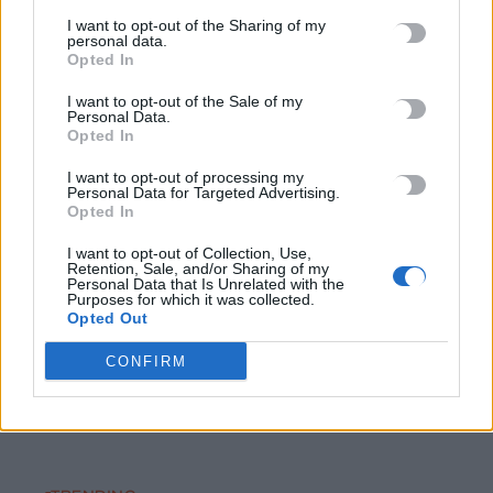
6 Αυγούστου, 2026
I want to opt-out of the Sharing of my
personal data.
Opted In
Το Αρκαλοχώρι γιόρτασε τον Προστάτη και Πολιούχο του
6 Αυγούστου, 2026
I want to opt-out of the Sale of my
Personal Data.
Opted In
Παρατείνονται τα προληπτικά μέτρα στην Κρήτη για την
I want to opt-out of processing my
ευλογιά των αιγοπροβάτων
Personal Data for Targeted Advertising.
6 Αυγούστου, 2026
Opted In
I want to opt-out of Collection, Use,
Retention, Sale, and/or Sharing of my
Έκτακτο επίδομα παιδιού: Ποιοι πάνε ταμείο
Personal Data that Is Unrelated with the
6 Αυγούστου, 2026
Purposes for which it was collected.
Opted Out
ΟΠΕΚΑ: Νέα πληρωμή στις 7 Αυγούστου για τρίτεκνες και
CONFIRM
πολύτεκνες οικογένειες
6 Αυγούστου, 2026