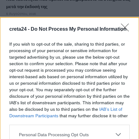
μετά την έκδοσή της
6 Αυγούστου, 2026
creta24 -
Do Not Process My Personal Information
Ιδρώτας και διατροφή το καλοκαίρι: Ποιες τροφές προκαλούν
κακοσμία
If you wish to opt-out of the sale, sharing to third parties, or
6 Αυγούστου, 2026
processing of your personal or sensitive information for
targeted advertising by us, please use the below opt-out
Κάρτα Αγρότη: Τι αλλάζει από 28 Αυγούστου για τις
section to confirm your selection. Please note that after your
opt-out request is processed you may continue seeing
χρηματοδοτήσεις
interest-based ads based on personal information utilized by
6 Αυγούστου, 2026
us or personal information disclosed to third parties prior to
your opt-out. You may separately opt-out of the further
Νέα χρηματοδότηση 1,5 εκατ. ευρώ για διαπλάτυνση του
disclosure of your personal information by third parties on the
Αγιοβασιλιώτικου Παραλιακού Δρόμου
IAB’s list of downstream participants. This information may
also be disclosed by us to third parties on the
IAB’s List of
6 Αυγούστου, 2026
Downstream Participants
that may further disclose it to other
third parties.
Τι δείχνει η ιατροδικαστική εξέταση για τα αίτια θανάτου του
90χρονου που εντοπίστηκε μέσα σε καταψύκτη
Personal Data Processing Opt Outs