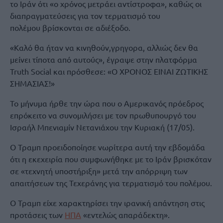
το Ιράν ότι «ο χρόνος μετράει αντίστροφα», καθώς οι
διαπραγματεύσεις για τον τερματισμό του
πολέμου βρίσκονται σε αδιέξοδο.
«Καλό θα ήταν να κινηθούν,γρηγορα, αλλιώς δεν θα
μείνει τίποτα από αυτούς», έγραψε στην πλατφόρμα
Truth Social και πρόσθεσε: «Ο ΧΡΟΝΟΣ ΕΙΝΑΙ ΖΩΤΙΚΗΣ
ΣΗΜΑΣΙΑΣ!»
Το μήνυμα ήρθε την ώρα που ο Αμερικανός πρόεδρος
επρόκειτο να συνομιλήσει με τον πρωθυπουργό του
Ισραήλ Μπενιαμίν Νετανιάχου την Κυριακή (17/05).
Ο Τραμπ προειδοποίησε νωρίτερα αυτή την εβδομάδα
ότι η εκεχειρία που συμφωνήθηκε με το Ιράν βρισκόταν
σε «τεχνητή υποστήριξη» μετά την απόρριψη των
απαιτήσεων της Τεχεράνης για τερματισμό του πολέμου.
Ο Τραμπ είχε χαρακτηρίσει την ιρανική απάντηση στις
προτάσεις των
ΗΠΑ
«εντελώς απαράδεκτη».