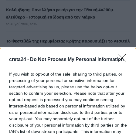
Κολύμβηση: Πανελλήνιο ρεκόρ για την Εθνική 4×200μ.
ελεύθερο – Ιστορική επίδοση από τον Μάρκο
10 Αυγούστου, 2026
Το Φεστιβάλ της Περιφέρειας Κρήτης παρουσιάζει το Ρεσιτάλ
πιάνου Wolfgang Amadeus Mozart
10 Αυγούστου, 2026
creta24 -
Do Not Process My Personal Information
Πολύ υψηλός ο κίνδυνος πυρκαγιάς αύριο για πέντε
If you wish to opt-out of the sale, sharing to third parties, or
περιφέρειες
processing of your personal or sensitive information for
targeted advertising by us, please use the below opt-out
10 Αυγούστου, 2026
section to confirm your selection. Please note that after your
opt-out request is processed you may continue seeing
Συνάντηση Περιφερειάρχη Κρήτης Σταύρου Αρναουτάκη με
interest-based ads based on personal information utilized by
την Πρόεδρο της Παγκρητικής Ομοσπονδίας Ευρώπης
us or personal information disclosed to third parties prior to
10 Αυγούστου, 2026
your opt-out. You may separately opt-out of the further
disclosure of your personal information by third parties on the
IAB’s list of downstream participants. This information may
Μ. Καραμαλάκης: Λύματα στον παλαιό λιμένα – Το ερώτημα