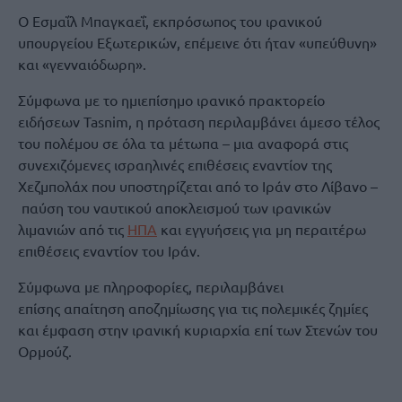
Ο Εσμαΐλ Μπαγκαεΐ, εκπρόσωπος του ιρανικού
υπουργείου Εξωτερικών, επέμεινε ότι ήταν «υπεύθυνη»
και «γενναιόδωρη».
Σύμφωνα με το ημιεπίσημο ιρανικό πρακτορείο
ειδήσεων Tasnim, η πρόταση περιλαμβάνει άμεσο τέλος
του πολέμου σε όλα τα μέτωπα – μια αναφορά στις
συνεχιζόμενες ισραηλινές επιθέσεις εναντίον της
Χεζμπολάχ που υποστηρίζεται από το Ιράν στο Λίβανο –
παύση του ναυτικού αποκλεισμού των ιρανικών
λιμανιών από τις
ΗΠΑ
και εγγυήσεις για μη περαιτέρω
επιθέσεις εναντίον του Ιράν.
Σύμφωνα με πληροφορίες, περιλαμβάνει
επίσης απαίτηση αποζημίωσης για τις πολεμικές ζημίες
και έμφαση στην ιρανική κυριαρχία επί των Στενών του
Ορμούζ.