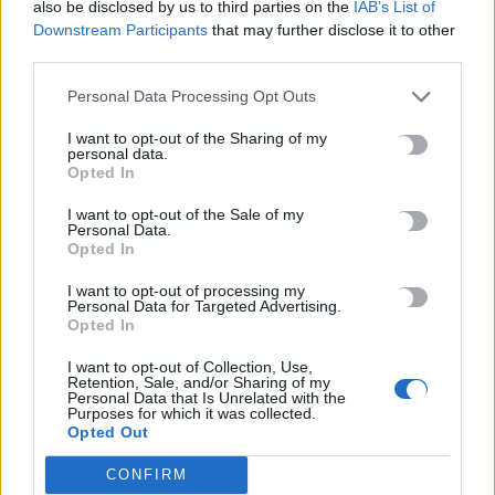
also be disclosed by us to third parties on the
IAB’s List of
δεν είναι εάν υπάρχουν χρήματα, είναι εάν υπάρχει
Downstream Participants
that may further disclose it to other
ημερομηνία
third parties.
10 Αυγούστου, 2026
Personal Data Processing Opt Outs
Περσείδες και ολική έκλειψη Ηλίου: Τι θα μπορέσουμε να
I want to opt-out of the Sharing of my
personal data.
δούμε από τη χώρα μας
Opted In
10 Αυγούστου, 2026
I want to opt-out of the Sale of my
Personal Data.
Opted In
TRENDING
I want to opt-out of processing my
Personal Data for Targeted Advertising.
#
ΚΙΝΔΥΝΟΣ ΠΥΡΚΑΓΙΑΣ
#
ΣΤΑΥΡΟΣ ΑΡΝΑΟΥΤΑΚΗΣ
Opted In
#
ΜΙΧΑΛΗΣ ΚΑΡΑΜΑΛΑΚΗΣ
#
ΛΥΜΑΤΑ
I want to opt-out of Collection, Use,
Retention, Sale, and/or Sharing of my
Personal Data that Is Unrelated with the
Purposes for which it was collected.
Opted Out
CONFIRM
ΣΧΕΤΙΚΆ ΆΡΘΡΑ