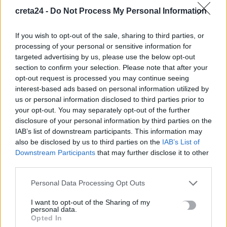
creta24 -
Do Not Process My Personal Information
Αυτές είναι οι πέντε μεγάλες αλλαγές στις αγροτικές
ενισχύσεις
If you wish to opt-out of the sale, sharing to third parties, or
8 Αυγούστου, 2026
processing of your personal or sensitive information for
targeted advertising by us, please use the below opt-out
Marfin: «Στις φωτογραφίες δεν είναι η εντολέας μου, είχε
section to confirm your selection. Please note that after your
opt-out request is processed you may continue seeing
εξεταστεί και το 2022» – Τι λέει ο δικηγόρος 46χρονης
interest-based ads based on personal information utilized by
κατηγορούμενης
us or personal information disclosed to third parties prior to
8 Αυγούστου, 2026
your opt-out. You may separately opt-out of the further
disclosure of your personal information by third parties on the
IAB’s list of downstream participants. This information may
also be disclosed by us to third parties on the
IAB’s List of
TRENDING
Downstream Participants
that may further disclose it to other
#
ΚΙΕΒΟ
#
ΕΛΑΦΟΝΗΣΙ
#
ΠΑΡΚΙΝΓΚ
#
ΓΡΑΦΕΙΟ ΤΕΛΕΤΩΝ
third parties.
Personal Data Processing Opt Outs
I want to opt-out of the Sharing of my
personal data.
Opted In
ΣΧΕΤΙΚΆ ΆΡΘΡΑ