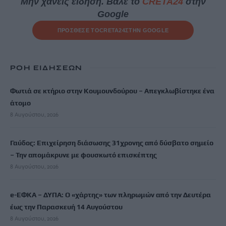
Μην χάνεις είδηση. Βάλε το
CRETA24
στην
Google
ΠΡΟΣΘΕΣΕ ΤΟ
CRETA24
ΣΤΗΝ GOOGLE
ΡΟΗ ΕΙΔΗΣΕΩΝ
Φωτιά σε κτήριο στην Κουμουνδούρου – Απεγκλωβίστηκε ένα
άτομο
8 Αυγούστου, 2026
Γαύδος: Επιχείρηση διάσωσης 31χρονης από δύσβατο σημείο
– Την απομάκρυνε με φουσκωτό επισκέπτης
8 Αυγούστου, 2026
e-ΕΦΚΑ – ΔΥΠΑ: Ο «χάρτης» των πληρωμών από την Δευτέρα
έως την Παρασκευή 14 Αυγούστου
8 Αυγούστου, 2026