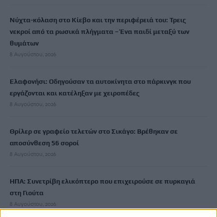
Νύχτα-κόλαση στο Κίεβο και την περιφέρειά του: Τρεις
νεκροί από τα ρωσικά πλήγματα – Ένα παιδί μεταξύ των
θυμάτων
8 Αυγούστου, 2026
Ελαφονήσι: Οδηγούσαν τα αυτοκίνητα στο πάρκινγκ που
εργάζονται και κατέληξαν με χειροπέδες
8 Αυγούστου, 2026
Θρίλερ σε γραφείο τελετών στο Σικάγο: Βρέθηκαν σε
αποσύνθεση 56 σοροί
8 Αυγούστου, 2026
ΗΠΑ: Συνετρίβη ελικόπτερο που επιχειρούσε σε πυρκαγιά
στη Γιούτα
8 Αυγούστου, 2026