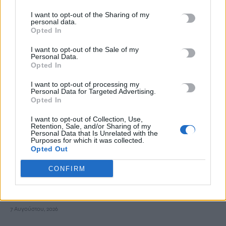
I want to opt-out of the Sharing of my
Προθεσμία για να απολογηθεί την Τρίτη έλαβε η 46χρονη που
personal data.
κατηγορείται για την επίθεση στη Marfin
Opted In
7 Αυγούστου, 2026
I want to opt-out of the Sale of my
Personal Data.
Opted In
Τροχαίο στις Σέρρες: Βίντεο σοκ από τη στιγμή της σφοδρής
σύγκρουσης του αυτοκινήτου με φορτηγό -Νεκροί μητέρα και
I want to opt-out of processing my
Personal Data for Targeted Advertising.
γιος
Opted In
7 Αυγούστου, 2026
I want to opt-out of Collection, Use,
Retention, Sale, and/or Sharing of my
Αεροδρόμιο Καστελλίου: Η ξενάγηση στο εργοτάξιο και τα
Personal Data that Is Unrelated with the
Purposes for which it was collected.
μηνύματα Δήμα – Ταχιάου για το μεγάλο έργο
Opted Out
7 Αυγούστου, 2026
CONFIRM
Εξιχνιάστηκαν δύο εμπρησμοί στον Μυλοπόταμο –
Δικογραφία σε βάρος δύο ανδρών
7 Αυγούστου, 2026