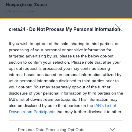
Ναυμαχία της Σάμου
7 Αυγούστου, 2026
Γιορτή Εφτάζυμου στην Κασταμονίτσα
creta24 -
Do Not Process My Personal Information
7 Αυγούστου, 2026
If you wish to opt-out of the sale, sharing to third parties, or
processing of your personal or sensitive information for
Μεγάλες επιτυχίες για τους αθλητές του «ΗΡΑΚΛΕΙΟ» Ο.Α.Α.
targeted advertising by us, please use the below opt-out
στο Ε1 31ης εβδομάδας
section to confirm your selection. Please note that after your
7 Αυγούστου, 2026
opt-out request is processed you may continue seeing
interest-based ads based on personal information utilized by
us or personal information disclosed to third parties prior to
Αυτοί είναι οι τέσσερις «ήρωες» της θάλασσας που έσωσαν
your opt-out. You may separately opt-out of the further
πολίτες στη φωτιά του Ρεθύμνου
disclosure of your personal information by third parties on the
7 Αυγούστου, 2026
IAB’s list of downstream participants. This information may
also be disclosed by us to third parties on the
IAB’s List of
Επίσκεψη της Σέβης Βολουδάκη στην Πυροσβεστική
Downstream Participants
that may further disclose it to other
third parties.
Υπηρεσία Χανίων
7 Αυγούστου, 2026
Personal Data Processing Opt Outs