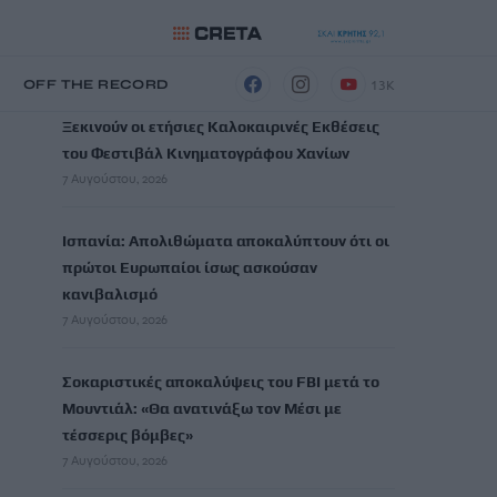
ΡΟΗ ΕΙΔΗΣΕΩΝ
13K
Η
OFF THE RECORD
Ξεκινούν οι ετήσιες Καλοκαιρινές Εκθέσεις
του Φεστιβάλ Κινηματογράφου Χανίων
7 Αυγούστου, 2026
Ισπανία: Απολιθώματα αποκαλύπτουν ότι οι
πρώτοι Ευρωπαίοι ίσως ασκούσαν
κανιβαλισμό
7 Αυγούστου, 2026
Σοκαριστικές αποκαλύψεις του FBI μετά το
Μουντιάλ: «Θα ανατινάξω τον Μέσι με
τέσσερις βόμβες»
7 Αυγούστου, 2026