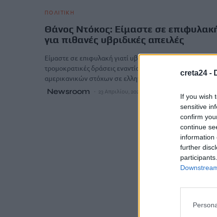
ΠΟΛΙΤΙΚΗ
Θάνος Ντόκος: Είμαστε σε επιφυλακ
για πιθανές υβριδικές απειλές
Είμαστε σε επιφυλακή γιατί υβριδικές απειλές, όπως
τρομοκρατικές δράσεις εναντίον ισραηλινών ή
creta24 -
αμερικανικών στόχων σε ελληνικό έδαφος. Αυτό…
Newsroom
23 Απριλίου, 2026
If you wish 
sensitive in
confirm you
continue se
information 
further disc
participants
Downstream 
Persona