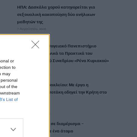
ΗΠΑ: Δασκάλα χορού κατηγορείται για
σεξουαλική κακοποίηση δύο ανήλικων
μαθητών της
7 Αυγούστου, 2026
Το Ελληνικό Μεσογειακό Πανεπιστήμιο
εκδίδει ηλεκτρονικά τα Πρακτικά του
Διεπιστημονικού Συνεδρίου «Ρένα Κυριακού»
sonal or
ection to
7 Αυγούστου, 2026
ou may
 personal
ΔΕΕΠ (ΝΟΔΕ) Ηρακλείου: Με έργα η
out of the
κυβέρνηση Μητσοτάκη οδηγεί την Κρήτη στο
 downstream
B’s List of
μέλλον
7 Αυγούστου, 2026
Ρέθυμνο: Φωτιά σε διαμέρισμα –
Απεγκλωβίστηκε ένα άτομο