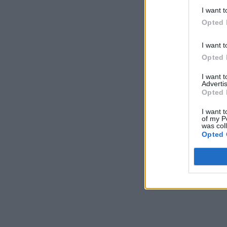
I want t
Opted 
I want t
Opted 
I want 
Advertis
Opted 
I want t
of my P
was col
Opted 