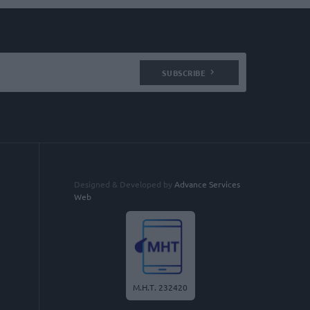
SUBSCRIBE
Designed & Developed by
Advance Services
Web
Μ.Η.Τ. 232420