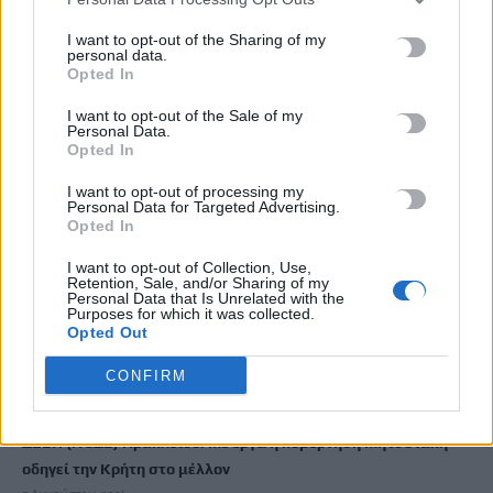
7 Αυγούστου, 2026
I want to opt-out of the Sharing of my
personal data.
Opted In
Σοκαριστικές αποκαλύψεις του FBI μετά το Μουντιάλ: «Θα
ανατινάξω τον Μέσι με τέσσερις βόμβες»
I want to opt-out of the Sale of my
7 Αυγούστου, 2026
Personal Data.
Opted In
ΗΠΑ: Δασκάλα χορού κατηγορείται για σεξουαλική
I want to opt-out of processing my
Personal Data for Targeted Advertising.
κακοποίηση δύο ανήλικων μαθητών της
Opted In
7 Αυγούστου, 2026
I want to opt-out of Collection, Use,
Retention, Sale, and/or Sharing of my
Personal Data that Is Unrelated with the
Το Ελληνικό Μεσογειακό Πανεπιστήμιο εκδίδει ηλεκτρονικά
Purposes for which it was collected.
τα Πρακτικά του Διεπιστημονικού Συνεδρίου «Ρένα
Opted Out
Κυριακού»
CONFIRM
7 Αυγούστου, 2026
ΔΕΕΠ (ΝΟΔΕ) Ηρακλείου: Με έργα η κυβέρνηση Μητσοτάκη
οδηγεί την Κρήτη στο μέλλον