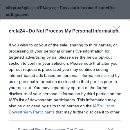
«Θεριακλήδες» οι Έλληνες – Πάνω από 1 στους 5 καπνίζει
καθημερινά
7 Αυγούστου, 2026
creta24 -
Do Not Process My Personal Information
Σε εξέλιξη οι δηλώσεις Πόθεν Έσχες – Αναλυτικά η
διαδικασία
If you wish to opt-out of the sale, sharing to third parties, or
processing of your personal or sensitive information for
7 Αυγούστου, 2026
targeted advertising by us, please use the below opt-out
section to confirm your selection. Please note that after your
Πότε πληρώνονται οι συντάξεις Σεπτεμβρίου
opt-out request is processed you may continue seeing
7 Αυγούστου, 2026
interest-based ads based on personal information utilized by
us or personal information disclosed to third parties prior to
your opt-out. You may separately opt-out of the further
Ξεκινούν οι ετήσιες Καλοκαιρινές Εκθέσεις του Φεστιβάλ
disclosure of your personal information by third parties on the
Κινηματογράφου Χανίων
IAB’s list of downstream participants. This information may
7 Αυγούστου, 2026
also be disclosed by us to third parties on the
IAB’s List of
Downstream Participants
that may further disclose it to other
third parties.
Ισπανία: Απολιθώματα αποκαλύπτουν ότι οι πρώτοι
Ευρωπαίοι ίσως ασκούσαν κανιβαλισμό
Personal Data Processing Opt Outs