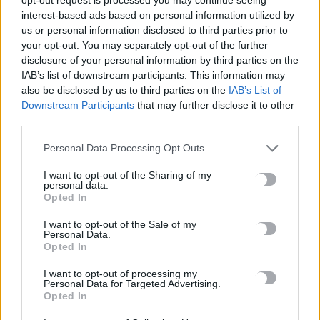
interest-based ads based on personal information utilized by
us or personal information disclosed to third parties prior to
ΚΡΗΤΗ
your opt-out. You may separately opt-out of the further
Χρυσοχοΐδης από Χανιά: Καμία ανοχή
disclosure of your personal information by third parties on the
στην ανομία και την παραβατικότητα
IAB’s list of downstream participants. This information may
also be disclosed by us to third parties on the
IAB’s List of
Στα Χανιά βρέθηκε σήμερα ο Υπουργός Προστασίας του Πολίτη, ο
Downstream Participants
that may further disclose it to other
οποίος παραχώρησε συνέντευξη τύπου με φόντο την
third parties.
εγκληματικότητα…
Personal Data Processing Opt Outs
Newsroom
2 Οκτωβρίου, 2025
I want to opt-out of the Sharing of my
personal data.
Opted In
I want to opt-out of the Sale of my
Personal Data.
Opted In
I want to opt-out of processing my
Personal Data for Targeted Advertising.
Opted In