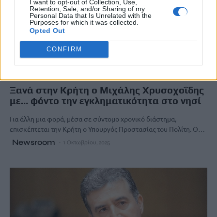
I want to opt-out of Collection, Use,
Retention, Sale, and/or Sharing of my
Personal Data that Is Unrelated with the
Purposes for which it was collected.
Opted Out
CONFIRM
ΚΡΗΤΗ
Ξανά στην Κρήτη ο Μιχάλης Χρυσοχοΐδης
με… φόντο την εγκληματικότητα στο νησί
Για άλλη μια φορά, μέσα σε σύντομο χρονικό διάστημα,
επισκέπτεται την Κρήτη ο Υπουργός Προστασίας του Πολίτη. Ο…
Newsroom
1 Οκτωβρίου, 2025