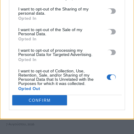
I want to opt-out of the Sharing of my
Μακελειό με 8 νεκρούς στην Ταϊλάνδη: Ο δράστης σκότωσε
personal data.
αρχικά τον παππού και τη γιαγιά του και μετά πυροβόλησε
Opted In
μαθητές
I want to opt-out of the Sale of my
7 Αυγούστου, 2026
Personal Data.
Opted In
Νέο χωροταξικό για τον τουρισμό: Οι αλλαγές της τελευταίας
I want to opt-out of processing my
Personal Data for Targeted Advertising.
στιγμής και οι νέοι κανόνες για τις επενδύσεις
Opted In
7 Αυγούστου, 2026
I want to opt-out of Collection, Use,
Retention, Sale, and/or Sharing of my
Personal Data that Is Unrelated with the
Στη Σάμο ο Αρχιεπίσκοπος Κρήτης Ευγένιος – Στους
Purposes for which it was collected.
εορτασμούς για τη Μεταμόρφωση του Σωτήρος και τη
Opted Out
Ναυμαχία της Σάμου
CONFIRM
7 Αυγούστου, 2026
Γιορτή Εφτάζυμου στην Κασταμονίτσα
7 Αυγούστου, 2026