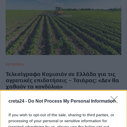
ΚΟΙΝΩΝΙΑ
Τελεσίγραφο Κομισιόν σε Ελλάδα για τις
αγροτικές επιδοτήσεις – Τσιάρας: «Δεν θα
χαθούν τα κονδύλια»
Τον κίνδυνο διακοπής πληρωμών έθεσε η Γενική Διεύθυνση
creta24 -
Do Not Process My Personal Information
Γεωργίας και Αγροτικής Ανάπτυξης της Ευρωπαϊκής
Επιτροπής στην Ελλάδα μέσω προθεσμίας που…
If you wish to opt-out of the sale, sharing to third parties, or
Newsroom
18 Σεπτεμβρίου, 2025
processing of your personal or sensitive information for
targeted advertising by us, please use the below opt-out