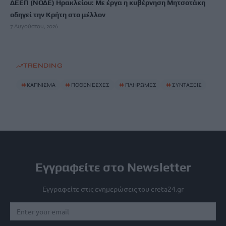
ΔΕΕΠ (ΝΟΔΕ) Ηρακλείου: Με έργα η κυβέρνηση Μητσοτάκη
οδηγεί την Κρήτη στο μέλλον
7 Αυγούστου, 2026
TRENDING
#
ΚΑΠΝΙΣΜΑ
#
ΠΟΘΕΝ ΕΣΧΕΣ
#
ΠΛΗΡΩΜΕΣ
#
ΣΥΝΤΑΞΕΙΣ
Εγγραφείτε στο Newsletter
Εγγραφείτε στις ενημερώσεις του creta24.gr