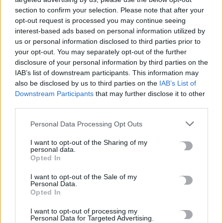
section to confirm your selection. Please note that after your
ΡΟΗ ΕΙΔΗΣΕΩΝ
opt-out request is processed you may continue seeing
interest-based ads based on personal information utilized by
«Θεριακλήδες» οι Έλληνες – Πάνω από 1 στους 5 καπνίζει
us or personal information disclosed to third parties prior to
καθημερινά
your opt-out. You may separately opt-out of the further
disclosure of your personal information by third parties on the
7 Αυγούστου, 2026
IAB’s list of downstream participants. This information may
also be disclosed by us to third parties on the
IAB’s List of
Σε εξέλιξη οι δηλώσεις Πόθεν Έσχες – Αναλυτικά η
Downstream Participants
that may further disclose it to other
διαδικασία
third parties.
7 Αυγούστου, 2026
Personal Data Processing Opt Outs
Πότε πληρώνονται οι συντάξεις Σεπτεμβρίου
I want to opt-out of the Sharing of my
personal data.
7 Αυγούστου, 2026
Opted In
I want to opt-out of the Sale of my
Ξεκινούν οι ετήσιες Καλοκαιρινές Εκθέσεις του Φεστιβάλ
Personal Data.
Opted In
Κινηματογράφου Χανίων
7 Αυγούστου, 2026
I want to opt-out of processing my
Personal Data for Targeted Advertising.