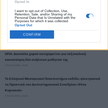
Opted In
Ισπανία: Απολιθώματα αποκαλύπτουν ότι οι πρώτοι
Ευρωπαίοι ίσως ασκούσαν κανιβαλισμό
I want to opt-out of Collection, Use,
Retention, Sale, and/or Sharing of my
7 Αυγούστου, 2026
Personal Data that Is Unrelated with the
Purposes for which it was collected.
Opted Out
Σοκαριστικές αποκαλύψεις του FBI μετά το Μουντιάλ: «Θα
CONFIRM
ανατινάξω τον Μέσι με τέσσερις βόμβες»
7 Αυγούστου, 2026
ΗΠΑ: Δασκάλα χορού κατηγορείται για σεξουαλική
κακοποίηση δύο ανήλικων μαθητών της
7 Αυγούστου, 2026
Το Ελληνικό Μεσογειακό Πανεπιστήμιο εκδίδει ηλεκτρονικά
τα Πρακτικά του Διεπιστημονικού Συνεδρίου «Ρένα
Κυριακού»
7 Αυγούστου, 2026