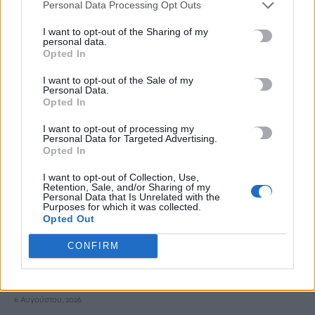
Personal Data Processing Opt Outs
ΡΟΗ ΕΙΔΗΣΕΩΝ
I want to opt-out of the Sharing of my
personal data.
Νέα ταυτότητα: Πού πρέπει να ενημερώσετε τα στοιχεία σας
Opted In
μετά την έκδοσή της
I want to opt-out of the Sale of my
6 Αυγούστου, 2026
Personal Data.
Opted In
Ιδρώτας και διατροφή το καλοκαίρι: Ποιες τροφές προκαλούν
I want to opt-out of processing my
Personal Data for Targeted Advertising.
κακοσμία
Opted In
6 Αυγούστου, 2026
I want to opt-out of Collection, Use,
Retention, Sale, and/or Sharing of my
Κάρτα Αγρότη: Τι αλλάζει από 28 Αυγούστου για τις
Personal Data that Is Unrelated with the
Purposes for which it was collected.
χρηματοδοτήσεις
Opted Out
6 Αυγούστου, 2026
CONFIRM
Νέα χρηματοδότηση 1,5 εκατ. ευρώ για διαπλάτυνση του
Αγιοβασιλιώτικου Παραλιακού Δρόμου
6 Αυγούστου, 2026