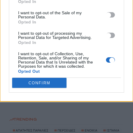
Opted In
8 Αυγούστου, 2026
I want to opt-out of the Sale of my
Personal Data.
Άνοια: Ποια είναι τα επαγγέλματα που προστατεύουν τον
Opted In
εγκέφαλο
I want to opt-out of processing my
8 Αυγούστου, 2026
Personal Data for Targeted Advertising.
Opted In
Επίδομα €391 από τον ΟΠΕΚΑ, χωρίς εισοδηματικά κριτήρια:
I want to opt-out of Collection, Use,
Retention, Sale, and/or Sharing of my
Η προϋπόθεση
Personal Data that Is Unrelated with the
8 Αυγούστου, 2026
Purposes for which it was collected.
Opted Out
Θεατρική αφήγηση «Έρευσεν ύδωρ» στο Δημοτικό Σχολείο
CONFIRM
Κεφαλά
8 Αυγούστου, 2026
TRENDING
#
ΑΠΑΤΗΤΕΣ ΠΑΡΑΛΙΕΣ
#
ΠΕΡΣΕΙΔΕΣ
#
ΕΝΟΙΚΙΑ
#
ΙΣΠΑΝΙΑ