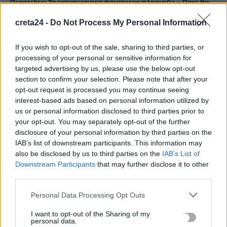
Περσείδες: Το εντυπωσιακό φαινόμενο πλησιάζει – Πότε θα
δούμε τη «βροχή» των αστεριών
creta24 -
Do Not Process My Personal Information
8 Αυγούστου, 2026
If you wish to opt-out of the sale, sharing to third parties, or
Ενοίκια: Πότε γίνονται υποχρεωτικές οι πληρωμές μέσω
processing of your personal or sensitive information for
τραπεζών
targeted advertising by us, please use the below opt-out
8 Αυγούστου, 2026
section to confirm your selection. Please note that after your
opt-out request is processed you may continue seeing
interest-based ads based on personal information utilized by
Ισπανία: Η συγκινητική επανένωση γυναίκας με τα
us or personal information disclosed to third parties prior to
γαϊδουράκια της μετά τις πυρκαγιές
your opt-out. You may separately opt-out of the further
8 Αυγούστου, 2026
disclosure of your personal information by third parties on the
IAB’s list of downstream participants. This information may
also be disclosed by us to third parties on the
IAB’s List of
Στις 19 Αυγούστου η γενική συνέλευση του συλλόγου
Downstream Participants
that may further disclose it to other
κρεοπωλών Χανίων
third parties.
8 Αυγούστου, 2026
Personal Data Processing Opt Outs
Νέος κύκλος μαθημάτων Κινεζικής Γλώσσας στο
I want to opt-out of the Sharing of my
personal data.
Πανεπιστήμιο Κρήτης για το ακαδημαϊκό έτος 2026-2027