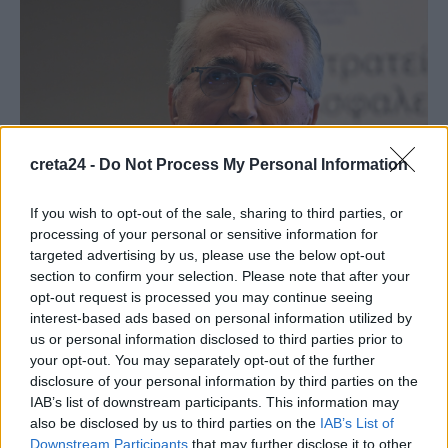
creta24 -
Do Not Process My Personal Information
If you wish to opt-out of the sale, sharing to third parties, or
processing of your personal or sensitive information for
ΚΟΙΝΩΝΙΑ
targeted advertising by us, please use the below opt-out
Υπόθεση Παναγόπουλου: Στο μικροσκόπιο
section to confirm your selection. Please note that after your
η διαδρομή του χρήματος
opt-out request is processed you may continue seeing
interest-based ads based on personal information utilized by
Φως στις «σκοτεινές διαδρομές» των εκατομμυρίων ευρώ από
us or personal information disclosed to third parties prior to
εθνικές και ευρωπαϊκές επιδοτήσεις που διαχειρίστηκε η ΓΣΕΕ τα
your opt-out. You may separately opt-out of the further
τελευταία χρόνια, αποσκοπεί…
disclosure of your personal information by third parties on the
Newsroom
IAB’s list of downstream participants. This information may
8 Φεβρουαρίου, 2026
also be disclosed by us to third parties on the
IAB’s List of
Downstream Participants
that may further disclose it to other