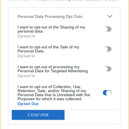
third parties.
Personal Data Processing Opt Outs
I want to opt-out of the Sharing of my
personal data.
Opted In
I want to opt-out of the Sale of my
Personal Data.
Opted In
I want to opt-out of processing my
Personal Data for Targeted Advertising.
Opted In
OFF THE RECORD
I want to opt-out of Collection, Use,
Retention, Sale, and/or Sharing of my
Personal Data that Is Unrelated with the
Υπόθεση Παναγόπουλου: Έρευνα μέχρι
Purposes for which it was collected.
και την Κρήτη
Opted Out
Δεν ξέρω πόσοι πέσανε από τα σύννεφα όταν μάθανε ότι ο…
CONFIRM
ισόβιος πρόεδρος της ΓΣΕΕ, Γιάννης Παναγόπουλος, ερευνάται…
Newsroom
7 Φεβρουαρίου, 2026