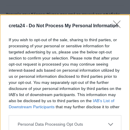
Τροχαίο στις Σέρρες: Βίντεο σοκ από τη στιγμή της σφοδρής
σύγκρουσης του αυτοκινήτου με φορτηγό -Νεκροί μητέρα και
creta24 -
Do Not Process My Personal Information
γιος
7 Αυγούστου, 2026
If you wish to opt-out of the sale, sharing to third parties, or
processing of your personal or sensitive information for
Αεροδρόμιο Καστελλίου: Η ξενάγηση στο εργοτάξιο και τα
targeted advertising by us, please use the below opt-out
section to confirm your selection. Please note that after your
μηνύματα Δήμα – Ταχιάου για το μεγάλο έργο
opt-out request is processed you may continue seeing
7 Αυγούστου, 2026
interest-based ads based on personal information utilized by
us or personal information disclosed to third parties prior to
Εξιχνιάστηκαν δύο εμπρησμοί στον Μυλοπόταμο –
your opt-out. You may separately opt-out of the further
Δικογραφία σε βάρος δύο ανδρών
disclosure of your personal information by third parties on the
IAB’s list of downstream participants. This information may
7 Αυγούστου, 2026
also be disclosed by us to third parties on the
IAB’s List of
Downstream Participants
that may further disclose it to other
Αεροδρόμιο Καστελλίου: Έπεσαν οι υπογραφές για τα ραντάρ
third parties.
7 Αυγούστου, 2026
Personal Data Processing Opt Outs