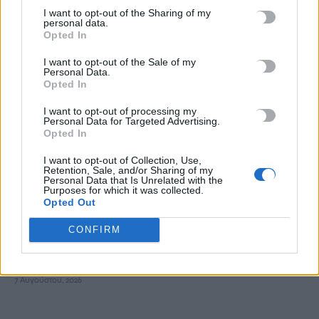
Κουνούπια: Σε εξέλιξη το πρόγραμμα καταπολέμησης στην
I want to opt-out of the Sharing of my
personal data.
Κρήτη – Πώς μπορούν να ενημερώνονται και να συμμετέχουν
Opted In
οι πολίτες
7 Αυγούστου, 2026
I want to opt-out of the Sale of my
Personal Data.
Opted In
Marfin: Στην Ευελπίδων η 46χρονη που κατηγορείται για τον
I want to opt-out of processing my
φονικό εμπρησμό
Personal Data for Targeted Advertising.
Opted In
7 Αυγούστου, 2026
I want to opt-out of Collection, Use,
Retention, Sale, and/or Sharing of my
Θεοδωρικάκος: Συμβάλλουμε στην εθνική ασφάλεια της
Personal Data that Is Unrelated with the
Purposes for which it was collected.
πατρίδας μας με νέο αναπτυξιακό καθεστώς για την Άμυνα
Opted Out
7 Αυγούστου, 2026
CONFIRM
Αεροδρόμιο Καστελλίου: Όλα έτοιμα για την υπογραφή της
σύμβασης για τα ραντάρ
7 Αυγούστου, 2026