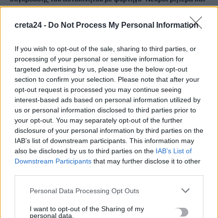
γιος
7 Αυγούστου, 2026
creta24 -
Do Not Process My Personal Information
If you wish to opt-out of the sale, sharing to third parties, or
Αεροδρόμιο Καστελλίου: Η ξενάγηση στο εργοτάξιο και τα
processing of your personal or sensitive information for
μηνύματα Δήμα – Ταχιάου για το μεγάλο έργο
targeted advertising by us, please use the below opt-out
7 Αυγούστου, 2026
section to confirm your selection. Please note that after your
opt-out request is processed you may continue seeing
Εξιχνιάστηκαν δύο εμπρησμοί στον Μυλοπόταμο –
interest-based ads based on personal information utilized by
us or personal information disclosed to third parties prior to
Δικογραφία σε βάρος δύο ανδρών
your opt-out. You may separately opt-out of the further
7 Αυγούστου, 2026
disclosure of your personal information by third parties on the
IAB’s list of downstream participants. This information may
Αεροδρόμιο Καστελλίου: Έπεσαν οι υπογραφές για τα ραντάρ
also be disclosed by us to third parties on the
IAB’s List of
7 Αυγούστου, 2026
Downstream Participants
that may further disclose it to other
third parties.
Κουνούπια: Σε εξέλιξη το πρόγραμμα καταπολέμησης στην
Personal Data Processing Opt Outs
Κρήτη – Πώς μπορούν να ενημερώνονται και να συμμετέχουν
I want to opt-out of the Sharing of my
οι πολίτες
personal data.