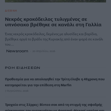
ΔΙΕΘΝΗ
Νεκρός κροκόδειλος τυλιγμένος σε
υπνόσακο βρέθηκε σε κανάλι στη Γαλλία
Ένας νεκρός κροκόδειλος, δεμένος με αλυσίδες και βαρίδια,
βρέθηκε αργά το βράδυ της Κυριακής από έναν ψαρά σε κανάλι
του…
Newsroom
20 Απριλίου, 2026
ΡΟΗ ΕΙΔΗΣΕΩΝ
Προθεσμία για να απολογηθεί την Τρίτη έλαβε η 46χρονη που
κατηγορείται για την επίθεση στη Marfin
7 Αυγούστου, 2026
Τροχαίο στις Σέρρες: Βίντεο σοκ από τη στιγμή της σφοδρής
σύγκρουσης του αυτοκινήτου με φορτηγό -Νεκροί μητέρα και