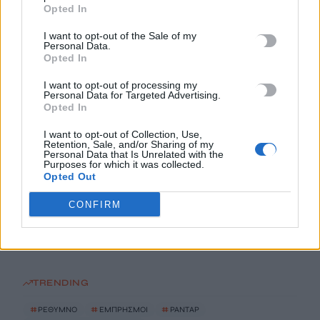
7 Αυγούστου, 2026
Opted In
I want to opt-out of the Sale of my
Personal Data.
Marfin: Στην Ευελπίδων η 46χρονη που κατηγορείται για τον
Opted In
φονικό εμπρησμό
7 Αυγούστου, 2026
I want to opt-out of processing my
Personal Data for Targeted Advertising.
Opted In
Θεοδωρικάκος: Συμβάλλουμε στην εθνική ασφάλεια της
I want to opt-out of Collection, Use,
πατρίδας μας με νέο αναπτυξιακό καθεστώς για την Άμυνα
Retention, Sale, and/or Sharing of my
7 Αυγούστου, 2026
Personal Data that Is Unrelated with the
Purposes for which it was collected.
Opted Out
Αεροδρόμιο Καστελλίου: Όλα έτοιμα για την υπογραφή της
CONFIRM
σύμβασης για τα ραντάρ
7 Αυγούστου, 2026
TRENDING
#
ΡΕΘΥΜΝΟ
#
ΕΜΠΡΗΣΜΟΙ
#
ΡΑΝΤΑΡ