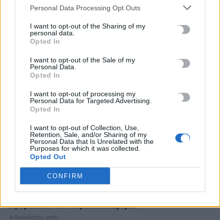
Personal Data Processing Opt Outs
ΡΟΗ ΕΙΔΗΣΕΩΝ
I want to opt-out of the Sharing of my
personal data.
Opted In
Νέα ταυτότητα: Πού πρέπει να ενημερώσετε τα στοιχεία σας
μετά την έκδοσή της
I want to opt-out of the Sale of my
6 Αυγούστου, 2026
Personal Data.
Opted In
Ιδρώτας και διατροφή το καλοκαίρι: Ποιες τροφές προκαλούν
I want to opt-out of processing my
Personal Data for Targeted Advertising.
κακοσμία
Opted In
6 Αυγούστου, 2026
I want to opt-out of Collection, Use,
Retention, Sale, and/or Sharing of my
Personal Data that Is Unrelated with the
Κάρτα Αγρότη: Τι αλλάζει από 28 Αυγούστου για τις
Purposes for which it was collected.
χρηματοδοτήσεις
Opted Out
6 Αυγούστου, 2026
CONFIRM
Νέα χρηματοδότηση 1,5 εκατ. ευρώ για διαπλάτυνση του
Αγιοβασιλιώτικου Παραλιακού Δρόμου
6 Αυγούστου, 2026