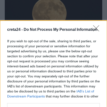
creta24 -
Do Not Process My Personal Information
If you wish to opt-out of the sale, sharing to third parties, or
processing of your personal or sensitive information for
targeted advertising by us, please use the below opt-out
ΠΕΡΙΒΑΛΛΟΝ
section to confirm your selection. Please note that after your
opt-out request is processed you may continue seeing
Απόψε η υπερπανσέληνος του Οκτωβρίου
interest-based ads based on personal information utilized by
– Θα είναι η μεγαλύτερη και η
us or personal information disclosed to third parties prior to
φωτεινότερη του χρόνου
your opt-out. You may separately opt-out of the further
disclosure of your personal information by third parties on the
Λίγες ώρες απομένουν για το μαγικό θέαμα
IAB’s list of downstream participants. This information may
της υπερπανσέληνου του Οκτωβρίου. Πρόκειται για την πρώτη
also be disclosed by us to third parties on the
IAB’s List of
υπερπανσέληνο της χρονιάς, η οποία ονομάζεται…
Downstream Participants
that may further disclose it to other
Newsroom
7 Οκτωβρίου, 2025
third parties.