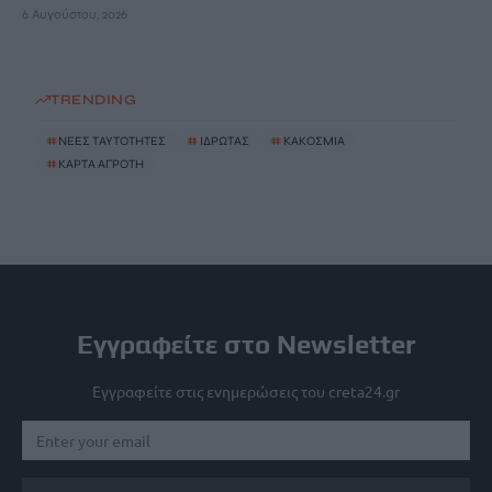
6 Αυγούστου, 2026
TRENDING
#
ΝΕΕΣ ΤΑΥΤΟΤΗΤΕΣ
#
ΙΔΡΩΤΑΣ
#
ΚΑΚΟΣΜΙΑ
#
ΚΑΡΤΑ ΑΓΡΟΤΗ
Εγγραφείτε στο Newsletter
Εγγραφείτε στις ενημερώσεις του creta24.gr