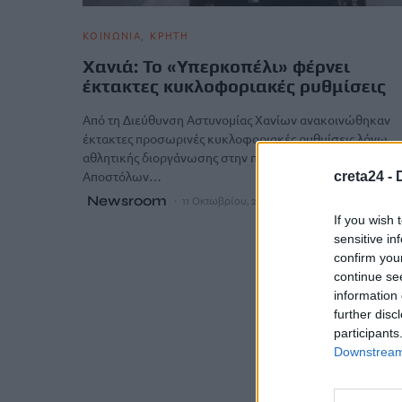
ΚΟΙΝΩΝΙΑ
ΚΡΗΤΗ
Χανιά: Το «Υπερκοπέλι» φέρνει
έκτακτες κυκλοφοριακές ρυθμίσεις
Από τη Διεύθυνση Αστυνομίας Χανίων ανακοινώθηκαν
έκτακτες προσωρινές κυκλοφοριακές ρυθμίσεις λόγω
αθλητικής διοργάνωσης στην περιοχή των Αγίων
Αποστόλων…
creta24 -
Newsroom
11 Οκτωβρίου, 2025
If you wish 
sensitive in
confirm you
continue se
information 
further disc
participants
Downstream 