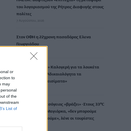
του λογαριασμού της Ρήτρας Διαφυγής στους
πολίτες
7 Αυγούστου, 2026
Στον ΟΦΗ η 22χρονη πασαδόρος Ελενα
Γεωργιάδου
7 Αυγούστου, 2026
Σαμαριά: «Πυρά» Καλογερή για τα λουκέτα
sonal or
στο φαράγγι – «Αδικαιολόγητα τα
ection to
περισσότερα κλεισίματα»
ou may
7 Αυγούστου, 2026
 personal
out of the
 downstream
Καύσωνας: Η Μεσόγειος «βράζει» -Στους 33°C
B’s List of
η θάλασσα στη Μαγιόρκα, «δεν μπορούμε
ούτε να δροσιστούμε», λένε οι τουρίστες
7 Αυγούστου, 2026