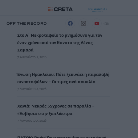
ΡΟΗ ΕΙΔΗΣΕΩΝ
13K
Η
OFF THE RECORD
Στο Α΄ Νεκροταφείο το μνημόσυνο για τον
έναν χρόνο από τον θάνατο της Λένας
Σαμαρά
7 Αυγούστου, 2026
Ένωση Ηρακλείου: Πότε ξεκινάει η παραλαβή
οινοσταφύλων – Οι τιμές ανά ποικιλία
7 Αυγούστου, 2026
Χανιά: Νεκρός 55χρονος σε παραλία –
«Έσβησε» στην ξαπλώστρα
7 Αυγούστου, 2026
ΠΑΣΟΚ: Βαφτίζουν «επιτυχία» τη μεταφορά