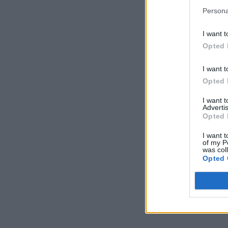
Persona
I want t
Opted 
I want t
Opted 
I want 
Advertis
Opted 
I want t
of my P
was col
Opted 