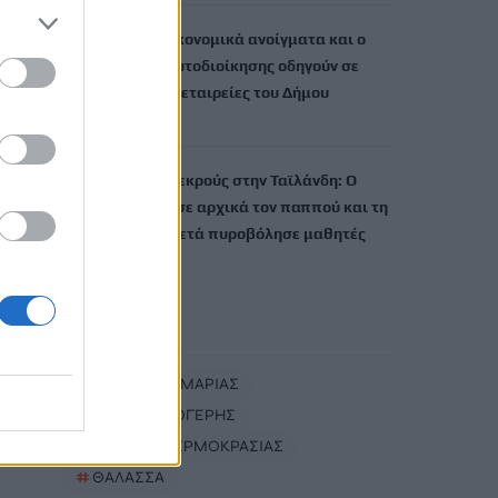
Ηράκλειο: Τα οικονομικά ανοίγματα και ο
νέος Κώδικας Αυτοδιοίκησης οδηγούν σε
συγχώνευση τις εταιρείες του Δήμου
7 Αυγούστου, 2026
Μακελειό με 8 νεκρούς στην Ταϊλάνδη: Ο
δράστης σκότωσε αρχικά τον παππού και τη
γιαγιά του και μετά πυροβόλησε μαθητές
7 Αυγούστου, 2026
TRENDING
#
ΦΑΡΑΓΓΙ ΣΑΜΑΡΙΑΣ
#
ΝΙΚΟΣ ΚΑΛΟΓΕΡΗΣ
#
ΑΝΟΔΟΣ ΘΕΡΜΟΚΡΑΣΙΑΣ
#
ΘΑΛΑΣΣΑ