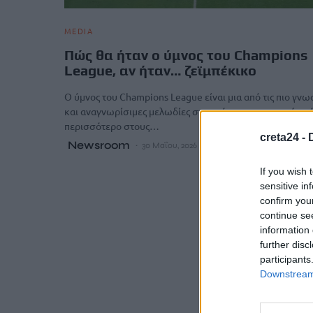
MEDIA
Πώς θα ήταν ο ύμνος του Champions
League, αν ήταν… ζεϊμπέκικο
Ο ύμνος του Champions League είναι μια από τις πιο γνω
και αναγνωρίσιμες μελωδίες στον κόσμο και φυσικά ακ
περισσότερο στους…
creta24 -
Newsroom
30 Μαΐου, 2026
If you wish 
sensitive in
confirm you
continue se
information 
further disc
participants
Downstream 