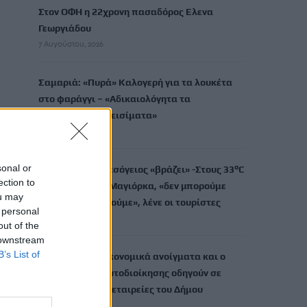
Στον ΟΦΗ η 22χρονη πασαδόρος Ελενα
Γεωργιάδου
7 Αυγούστου, 2026
Σαμαριά: «Πυρά» Καλογερή για τα λουκέτα
στο φαράγγι – «Αδικαιολόγητα τα
περισσότερα κλεισίματα»
7 Αυγούστου, 2026
sonal or
Καύσωνας: Η Μεσόγειος «βράζει» -Στους 33°C
ection to
η θάλασσα στη Μαγιόρκα, «δεν μπορούμε
ou may
ούτε να δροσιστούμε», λένε οι τουρίστες
 personal
7 Αυγούστου, 2026
out of the
 downstream
B’s List of
Ηράκλειο: Τα οικονομικά ανοίγματα και ο
νέος Κώδικας Αυτοδιοίκησης οδηγούν σε
συγχώνευση τις εταιρείες του Δήμου
7 Αυγούστου, 2026