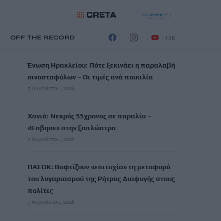
13K
Η
OFF THE RECORD
ΡΟΗ ΕΙΔΗΣΕΩΝ
Ένωση Ηρακλείου: Πότε ξεκινάει η παραλαβή
οινοσταφύλων – Οι τιμές ανά ποικιλία
7 Αυγούστου, 2026
Χανιά: Νεκρός 55χρονος σε παραλία –
«Έσβησε» στην ξαπλώστρα
7 Αυγούστου, 2026
ΠΑΣΟΚ: Βαφτίζουν «επιτυχία» τη μεταφορά
του λογαριασμού της Ρήτρας Διαφυγής στους
πολίτες
7 Αυγούστου, 2026