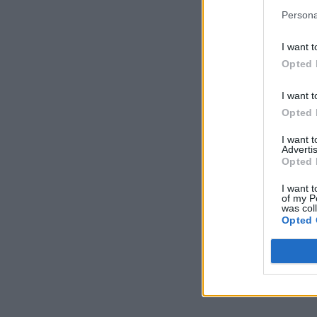
Persona
I want t
Opted 
I want t
Opted 
I want 
Advertis
Opted 
I want t
of my P
was col
Opted 