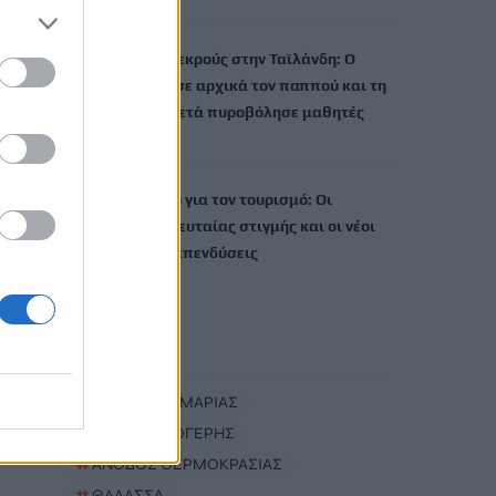
Μακελειό με 8 νεκρούς στην Ταϊλάνδη: Ο
δράστης σκότωσε αρχικά τον παππού και τη
γιαγιά του και μετά πυροβόλησε μαθητές
7 Αυγούστου, 2026
Νέο χωροταξικό για τον τουρισμό: Οι
αλλαγές της τελευταίας στιγμής και οι νέοι
κανόνες για τις επενδύσεις
7 Αυγούστου, 2026
TRENDING
#
ΦΑΡΑΓΓΙ ΣΑΜΑΡΙΑΣ
#
ΝΙΚΟΣ ΚΑΛΟΓΕΡΗΣ
#
ΑΝΟΔΟΣ ΘΕΡΜΟΚΡΑΣΙΑΣ
#
ΘΑΛΑΣΣΑ