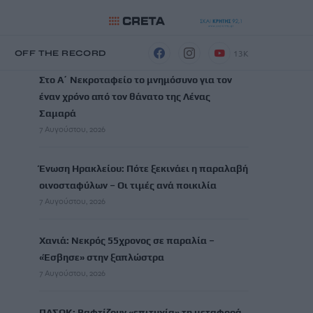
ΡΟΗ ΕΙΔΗΣΕΩΝ
13K
Η
OFF THE RECORD
Στο Α΄ Νεκροταφείο το μνημόσυνο για τον
έναν χρόνο από τον θάνατο της Λένας
Σαμαρά
7 Αυγούστου, 2026
Ένωση Ηρακλείου: Πότε ξεκινάει η παραλαβή
οινοσταφύλων – Οι τιμές ανά ποικιλία
7 Αυγούστου, 2026
Χανιά: Νεκρός 55χρονος σε παραλία –
«Έσβησε» στην ξαπλώστρα
7 Αυγούστου, 2026
ΠΑΣΟΚ: Βαφτίζουν «επιτυχία» τη μεταφορά