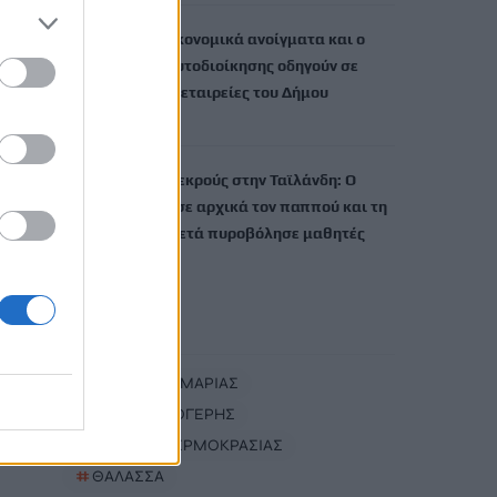
Ηράκλειο: Τα οικονομικά ανοίγματα και ο
νέος Κώδικας Αυτοδιοίκησης οδηγούν σε
συγχώνευση τις εταιρείες του Δήμου
7 Αυγούστου, 2026
Μακελειό με 8 νεκρούς στην Ταϊλάνδη: Ο
δράστης σκότωσε αρχικά τον παππού και τη
γιαγιά του και μετά πυροβόλησε μαθητές
7 Αυγούστου, 2026
TRENDING
#
ΦΑΡΑΓΓΙ ΣΑΜΑΡΙΑΣ
#
ΝΙΚΟΣ ΚΑΛΟΓΕΡΗΣ
#
ΑΝΟΔΟΣ ΘΕΡΜΟΚΡΑΣΙΑΣ
#
ΘΑΛΑΣΣΑ