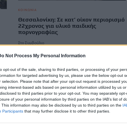
ΚΟΙΝΩΝΙΑ
Θεσσαλονίκη: Σε κατ’ οίκον περιορισμό
22χρονος για υλικό παιδικής
πορνογραφίας
Στο Συμβούλιο
Πλημμελειοδικών Θεσσαλονίκης παραπέμπεται η τύχη ενός
υ
22χρονου, μετά τη διαφωνία που προέκυψε μεταξύ
Do Not Process My Personal Information
ς,
ανακρίτριας και εισαγγελέα για την…
Newsroom
5 Μαρτίου, 2026
to opt-out of the sale, sharing to third parties, or processing of your per
formation for targeted advertising by us, please use the below opt-out s
r selection. Please note that after your opt-out request is processed y
eing interest-based ads based on personal information utilized by us or
disclosed to third parties prior to your opt-out. You may separately opt-
losure of your personal information by third parties on the IAB’s list of
. This information may also be disclosed by us to third parties on the
IA
Participants
that may further disclose it to other third parties.