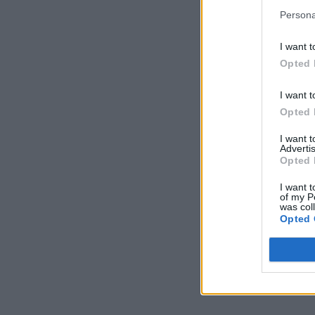
Persona
I want t
Opted 
I want t
Opted 
I want 
Advertis
Opted 
I want t
of my P
was col
Opted 