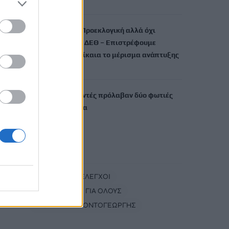
9 Αυγούστου, 2026
Κοντογεώργης: Προεκλογική αλλά όχι
παροχολογική η ΔΕΘ – Επιστρέφουμε
αναλογικά και δίκαια το μέρισμα ανάπτυξης
9 Αυγούστου, 2026
Ρέθυμνο: Εθελοντές πρόλαβαν δύο φωτιές
μέσα σε λίγη ώρα
9 Αυγούστου, 2026
TRENDING
#
ΑΑΔΕ
#
ΕΛΕΓΧΟΙ
#
ΤΟΥΡΙΣΜΟΣ ΓΙΑ ΟΛΟΥΣ
#
ΘΑΝΑΣΗΣ ΚΟΝΤΟΓΕΩΡΓΗΣ