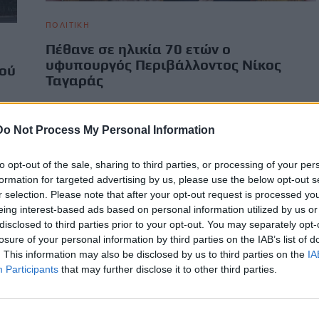
ΠΟΛΙΤΙΚΗ
Πέθανε σε ηλικία 70 ετών ο
υφυπουργός Περιβάλλοντος Νίκος
κού
Ταγαράς
Πέθανε σε ηλικία 70 ετών ο υφυπουργός Περιβάλλοντος
Νίκος Ταγαράς, μετά από μάχη με τον καρκίνο. Σύμφωνα
Do Not Process My Personal Information
με…
Newsroom
29 Μαΐου, 2026
to opt-out of the sale, sharing to third parties, or processing of your per
formation for targeted advertising by us, please use the below opt-out s
r selection. Please note that after your opt-out request is processed y
eing interest-based ads based on personal information utilized by us or
disclosed to third parties prior to your opt-out. You may separately opt-
losure of your personal information by third parties on the IAB’s list of
. This information may also be disclosed by us to third parties on the
IA
Participants
that may further disclose it to other third parties.