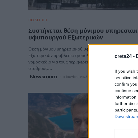
ΠΟΛΙΤΙΚΗ
Συστήνεται θέση μόνιμου υπηρεσια
υφυπουργού Εξωτερικών
Θέση μόνιμου υπηρεσιακού υφυπουργού στο υπουργείο
Εξωτερικών προβλέπει τροπολογία που κατατέθηκε στο
creta24 -
νομοσχέδιο για τους περιφερειακούς τηλεοπτικούς
σταθμούς.…
If you wish 
Newsroom
11 Ιουνίου, 2026
sensitive in
confirm you
continue se
information 
further disc
participants
Downstream 