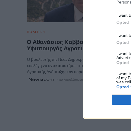
Persona
I want t
Opted 
ΠΟΛΙΤΙΚΗ
I want t
O Αθανάσιος Καββαδάς νέος
Opted 
Υφυπουργός Αγροτικής Ανάπτυξης
I want 
Advertis
Ο βουλευτής της Νέας Δημοκρατίας, Αθανάσιος Καββαδ
Opted 
επελέγη να αντικαταστήσει στη θέση του υφυπουργού
Αγροτικής Ανάπτυξης τον παραιτηθέντα…
I want t
of my P
Newsroom
20 Απριλίου, 2026
was col
Opted 