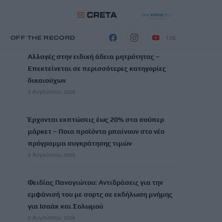
ΡΟΗ ΕΙΔΗΣΕΩΝ
13K
Η
OFF THE RECORD
Αλλαγές στην ειδική άδεια μητρότητας –
Επεκτείνεται σε περισσότερες κατηγορίες
δικαιούχων
9 Αυγούστου, 2026
Έρχονται εκπτώσεις έως 20% στα σούπερ
μάρκετ – Ποια προϊόντα μπαίνουν στο νέο
πρόγραμμα συγκράτησης τιμών
9 Αυγούστου, 2026
Φειδίας Παναγιώτου: Αντιδράσεις για την
εμφάνισή του με σορτς σε εκδήλωση μνήμης
για Ισαάκ και Σολωμού
9 Αυγούστου, 2026