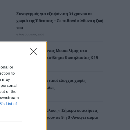
Συναγερμός για εξαφάνιση 31χρονου σε
χωριό της Έδεσσας – Σε πιθανό κίνδυνο η ζωή
του
9 Αυγούστου, 2026
«Χρυσός» ο Ιάσωνας Μουσελίμης στο
Παγκόσμιο Πρωτάθλημα Κωπηλασίας Κ19
9 Αυγούστου, 2026
sonal or
ection to
ou may
ΑΑΔΕ: Αιφνιδιαστικοί έλεγχοι χωρίς
 personal
τοπικές… γνωριμίες
out of the
9 Αυγούστου, 2026
 downstream
B’s List of
«Τουρισμός για όλους»: Σήμερα οι αιτήσεις
για ΑΦΜ που λήγουν σε 9 ή 0 -Ανοίγει αύριο
για όλους