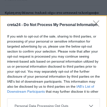
Κρίση στη Θέουτα: Ιταλικό «όχι» στο ισπανικό τελεσίγραφο
για τους ελέγχους στα σύνορα
7 Αυγούστου, 2026
creta24 -
Do Not Process My Personal Information
If you wish to opt-out of the sale, sharing to third parties, or
Υπουργείο Μετανάστευσης: Σχεδόν 1 εκατ. ευρώ για σχολικές
processing of your personal or sensitive information for
υποδομές και δημόσιους χώρους στο Δήμο Χανίων και τον
targeted advertising by us, please use the below opt-out
Δήμο Καντάνου-Σελίνου
section to confirm your selection. Please note that after your
7 Αυγούστου, 2026
opt-out request is processed you may continue seeing
interest-based ads based on personal information utilized by
us or personal information disclosed to third parties prior to
Απορρίπτει το Ιράν τη συμφωνία Σαουδικής Αραβίας,
your opt-out. You may separately opt-out of the further
Τουρκίας και Πακιστάν – «Είναι μόνο στα χαρτιά»
disclosure of your personal information by third parties on the
7 Αυγούστου, 2026
IAB’s list of downstream participants. This information may
also be disclosed by us to third parties on the
IAB’s List of
Downstream Participants
that may further disclose it to other
«Του χρόνου σχεδιάζουμε να επιστρέψουμε στην Κρήτη»: Τι
third parties.
λένε τουρίστες και επιχειρηματίες που έφυγαν εξαιτίας της
πυρκαγιάς στο Ρέθυμνο
Personal Data Processing Opt Outs