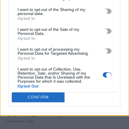
7 Αυγούστου, 2026
I want to opt-out of the Sharing of my
personal data.
Opted In
Εφετείο «μπλοκάρει» το σχέδιο Τραμπ για κατασκευή
αίθουσας χορού στον Λευκό Οίκο
I want to opt-out of the Sale of my
7 Αυγούστου, 2026
Personal Data.
Opted In
Ο ΟΦΗ βάζει τσάρτερ για τους φιλάθλους ενόψει της ρεβάνς
I want to opt-out of processing my
Personal Data for Targeted Advertising.
των playoffs του Europa League
Opted In
7 Αυγούστου, 2026
I want to opt-out of Collection, Use,
Retention, Sale, and/or Sharing of my
Personal Data that Is Unrelated with the
Δυστύχημα στις Σέρρες: «Δεν υπήρχε χρόνος για αντίδραση»,
Purposes for which it was collected.
λέει ο οδηγός του φορτηγού
Opted Out
7 Αυγούστου, 2026
CONFIRM
Κρίση στη Θέουτα: Ισπανικό τελεσίγραφο στην Ιταλία για
άρση των ελέγχων στα σύνορα
7 Αυγούστου, 2026