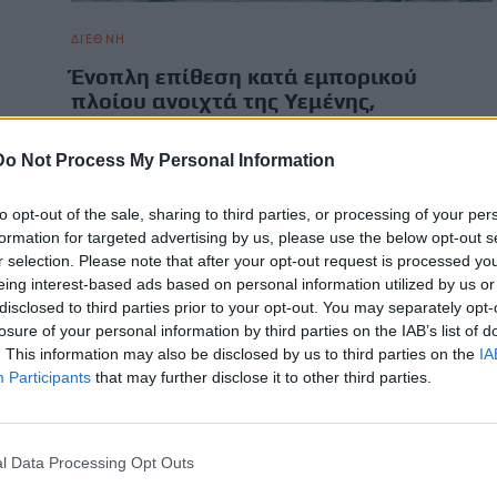
ΔΙΕΘΝΗ
Ένοπλη επίθεση κατά εμπορικού
πλοίου ανοιχτά της Υεμένης,
ανταπέδωσε τα πυρά η ομάδα
ασφαλείας
Do Not Process My Personal Information
ας
Σοβαρό περιστατικό θαλάσσιας ασφάλειας σημειώθηκε στις
17 Ιουνίου στην περιοχή του Κόλπου του Άντεν, όταν
to opt-out of the sale, sharing to third parties, or processing of your per
εμπορικό πλοίο δέχθηκε…
formation for targeted advertising by us, please use the below opt-out s
r selection. Please note that after your opt-out request is processed y
Newsroom
18 Ιουνίου, 2026
eing interest-based ads based on personal information utilized by us or
disclosed to third parties prior to your opt-out. You may separately opt-
losure of your personal information by third parties on the IAB’s list of
. This information may also be disclosed by us to third parties on the
IA
Participants
that may further disclose it to other third parties.
l Data Processing Opt Outs