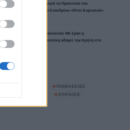
εκδίδει ηλεκτρονικά τα Πρακτικά του
Διεπιστημονικού Συνεδρίου «Ρένα Κυριακού»
7 Αυγούστου, 2026
ΔΕΕΠ (ΝΟΔΕ) Ηρακλείου: Με έργα η
κυβέρνηση Μητσοτάκη οδηγεί την Κρήτη στο
μέλλον
7 Αυγούστου, 2026
TRENDING
#
ΚΑΠΝΙΣΜΑ
#
ΠΟΘΕΝ ΕΣΧΕΣ
#
ΠΛΗΡΩΜΕΣ
#
ΣΥΝΤΑΞΕΙΣ