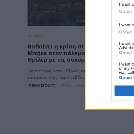
I want t
Opted 
I want t
Opted 
ΔΙΕΘΝΗ
I want 
Βαθαίνει η κρίση στη Μέση Ανατολή:
Advertis
Μπήκε στον πόλεμο και η Υεμένη –
Opted 
Θρίλερ με τις συνομιλίες ΗΠΑ-Ιράν
I want t
of my P
Με τον πόλεμο των ΗΠΑ και του Ισραήλ κατά του Ιράν να
was col
εισέρχεται στην πέμπτη εβδομάδα του, η κρίση στη Μέ
Opted 
Newsroom
28 Μαρτίου, 2026