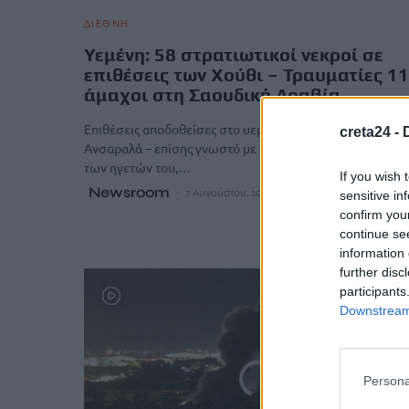
ΔΙΕΘΝΗ
Υεμένη: 58 στρατιωτικοί νεκροί σε
επιθέσεις των Χούθι – Τραυματίες 11
άμαχοι στη Σαουδική Αραβία
Επιθέσεις αποδοθείσες στο υεμενίτικο ένοπλο κίνημα
creta24 -
Ανσαραλά – επίσης γνωστό με το επώνυμο της οικογένει
των ηγετών του,…
If you wish 
Newsroom
7 Αυγούστου, 2026
sensitive in
confirm you
continue se
information 
further disc
participants
Downstream 
Persona