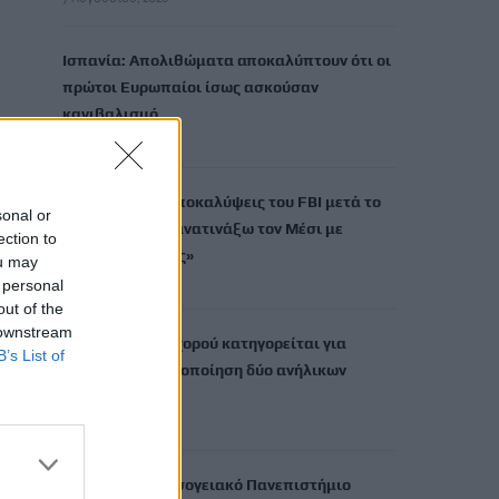
Ισπανία: Απολιθώματα αποκαλύπτουν ότι οι
πρώτοι Ευρωπαίοι ίσως ασκούσαν
κανιβαλισμό
7 Αυγούστου, 2026
Σοκαριστικές αποκαλύψεις του FBI μετά το
sonal or
Μουντιάλ: «Θα ανατινάξω τον Μέσι με
ection to
τέσσερις βόμβες»
ou may
7 Αυγούστου, 2026
 personal
out of the
 downstream
ΗΠΑ: Δασκάλα χορού κατηγορείται για
B’s List of
σεξουαλική κακοποίηση δύο ανήλικων
μαθητών της
7 Αυγούστου, 2026
Το Ελληνικό Μεσογειακό Πανεπιστήμιο