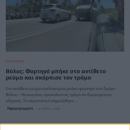
ΚΟΙΝΩΝΙΑ
Βόλος: Φορτηγό μπήκε στο αντίθετο
ρεύμα και σκόρπισε τον τρόμο
Στο αντίθετο ρεύμα κυκλοφορίας μπήκε φορτηγό στο δρόμο
Βόλου – Νεοχωρίου, προκαλώντας τρόμο σε διερχόμενους
οδηγούς. Το περιστατικό σημειώθηκε…
Newsroom
31 Μαΐου, 2026