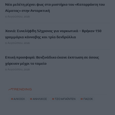
Νέα μελέτη ρίχνει φως στο μυστήριο του «Καταρράκτη του
Αίματος» στην Ανταρκτική
9 Αυγούστου, 2026
Χανιά: Συνελήφθη 52χρονος για ναρκωτικά – Βρήκαν 150
γραμμάρια κάνναβης και τρία δενδρύλλια
9 Αυγούστου, 2026
Επική προσφορά: Βενζινάδικο έκανε έκπτωση σε όσους
χόρευαν μέχρι το ταμείο
9 Αυγούστου, 2026
TRENDING
#
ΑΛΚΟΟΛ
#
ΑΝΗΛΙΚΟΣ
#
ΤΖΟ ΜΠΑΪΝΤΕΝ
#
ΠΑΣΟΚ