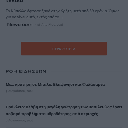
Το Κύπελλο έφτασε ξανά στην Κρήτη μετά από 39 χρόνια. Όμως
για να γίνει αυτό, εκτός από το…
Newsroom
26 Απριλίου, 2026
ΠΕΡΙΣΣΌΤΕΡΑ
ΡΟΗ ΕΙΔΗΣΕΩΝ
Με… κράτηση σε Μπάλο, Ελαφονήσι και Φαλάσαρνα
9 Αυγούστου, 2026
Ηράκλειο: Βλάβη στη μεγάλη γεώτρηση των Βασιλειών φέρνει
σοβαρά προβλήματα υδροδότησης σε 8 περιοχές
9 Αυγούστου, 2026