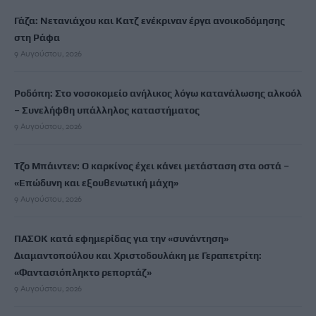
Γάζα: Νετανιάχου και Κατζ ενέκριναν έργα ανοικοδόμησης
στη Ράφα
9 Αυγούστου, 2026
Ροδόπη: Στο νοσοκομείο ανήλικος λόγω κατανάλωσης αλκοόλ
– Συνελήφθη υπάλληλος καταστήματος
9 Αυγούστου, 2026
Τζο Μπάιντεν: Ο καρκίνος έχει κάνει μετάσταση στα οστά –
«Επώδυνη και εξουθενωτική μάχη»
9 Αυγούστου, 2026
ΠΑΣΟΚ κατά εφημερίδας για την «συνάντηση»
Διαμαντοπούλου και Χριστοδουλάκη με Γεραπετρίτη:
«Φαντασιόπληκτο ρεπορτάζ»
9 Αυγούστου, 2026