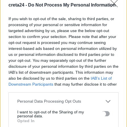
creta24 -
Do Not Process My Personal Information
If you wish to opt-out of the sale, sharing to third parties, or
processing of your personal or sensitive information for
targeted advertising by us, please use the below opt-out
section to confirm your selection. Please note that after your
opt-out request is processed you may continue seeing
interest-based ads based on personal information utilized by
us or personal information disclosed to third parties prior to
your opt-out. You may separately opt-out of the further
disclosure of your personal information by third parties on the
ΚΟΙΝΩΝΙΑ
IAB’s list of downstream participants. This information may
also be disclosed by us to third parties on the
IAB’s List of
Βόλος: 41χρονος σε «αμόκ» κλωτσούσε
Downstream Participants
that may further disclose it to other
και έβριζε αστυνομικούς
third parties.
Επίθεση σε αστυνομικούς που επιχείρησαν να
Personal Data Processing Opt Outs
πραγματοποιήσουν έλεγχο, εξαπέλυσε ένας 41χρονος στον Βόλο,
με αποτέλεσμα να τραυματίσει έναν από αυτούς και να τον…
I want to opt-out of the Sharing of my
personal data.
Newsroom
14 Μαΐου, 2026
Opted In