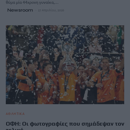
θύμα μία 44χρονη γυναίκα,…
Newsroom
27 Απριλίου, 2026
ΑΘΛΗΤΙΚΑ
ΟΦΗ: Οι φωτογραφίες που σημάδεψαν τον
τελικό