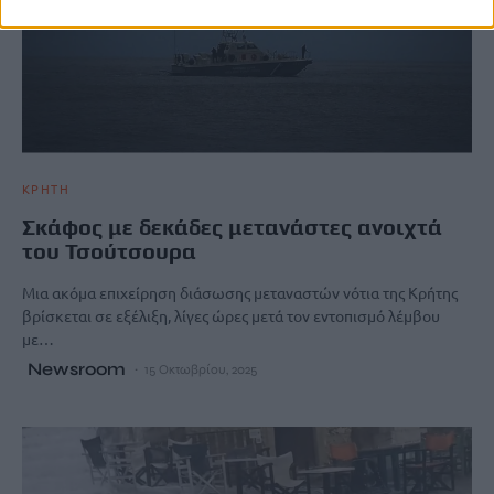
ΚΡΗΤΗ
Σκάφος με δεκάδες μετανάστες ανοιχτά
του Τσούτσουρα
Μια ακόμα επιχείρηση διάσωσης μεταναστών νότια της Κρήτης
βρίσκεται σε εξέλιξη, λίγες ώρες μετά τον εντοπισμό λέμβου
με…
Newsroom
15 Οκτωβρίου, 2025