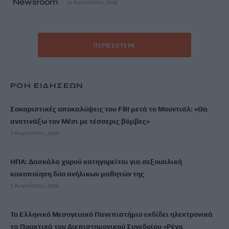
Newsroom
12 Αυγούστου, 2025
ΠΕΡΙΣΣΌΤΕΡΑ
ΡΟΗ ΕΙΔΗΣΕΩΝ
Σοκαριστικές αποκαλύψεις του FBI μετά το Μουντιάλ: «Θα
ανατινάξω τον Μέσι με τέσσερις βόμβες»
7 Αυγούστου, 2026
ΗΠΑ: Δασκάλα χορού κατηγορείται για σεξουαλική
κακοποίηση δύο ανήλικων μαθητών της
7 Αυγούστου, 2026
Το Ελληνικό Μεσογειακό Πανεπιστήμιο εκδίδει ηλεκτρονικά
τα Πρακτικά του Διεπιστημονικού Συνεδρίου «Ρένα