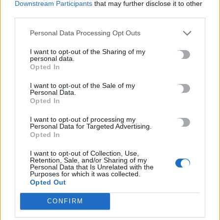
Downstream Participants
that may further disclose it to other
third parties.
Personal Data Processing Opt Outs
ΚΟΙΝΩΝΙΑ
ΚΡΗΤΗ
I want to opt-out of the Sharing of my
personal data.
Χωρίς ρεύμα ο Τσούτσουρας – Μπουρίνι
Opted In
αναποδογύρισε αυτοκίνητο! –
Φωτογραφίες
I want to opt-out of the Sale of my
Personal Data.
Opted In
Ένα μπουρίνι «χτύπησε» νωρίς το πρωί τον Τσούτσουρα και –
όπως έγραψε ήδη το creta24 – δημιούργησε προβλήματα,…
I want to opt-out of processing my
Personal Data for Targeted Advertising.
Newsroom
5 Δεκεμβρίου, 2025
Opted In
I want to opt-out of Collection, Use,
Retention, Sale, and/or Sharing of my
Personal Data that Is Unrelated with the
Purposes for which it was collected.
Opted Out
CONFIRM