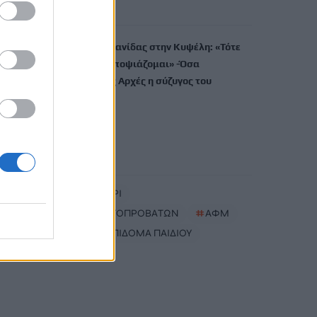
6 Αυγούστου, 2026
Δολοφονία Βρετανίδας στην Κυψέλη: «Τότε
άρχισα να τον υποψιάζομαι» -Όσα
αποκάλυψε στις Aρχές η σύζυγος του
Αφγανού
6 Αυγούστου, 2026
TRENDING
#
ΑΡΚΑΛΟΧΩΡΙ
#
ΕΥΛΟΓΙΑ ΑΙΓΟΠΡΟΒΑΤΩΝ
#
ΑΦΜ
#
ΕΚΤΑΚΤΟ ΕΠΙΔΟΜΑ ΠΑΙΔΙΟΥ