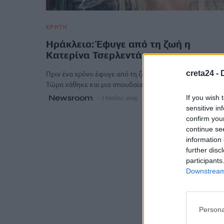
ΚΡΗΤΗ
Hράκλειο: Έφυγε από τη ζωή η
Κατερίνα Τσερλεντάκη
creta24 -
Πριν ένα χρόνο έφυγε από τη ζωή ο αδερφός της Γιώργος
Τώρα χάθηκε και μια σπουδαία παιδίατρος, ένας…
Newsroom
If you wish 
7 Μαΐου, 2025
sensitive in
confirm you
continue se
information 
further disc
participants
Downstream 
Persona