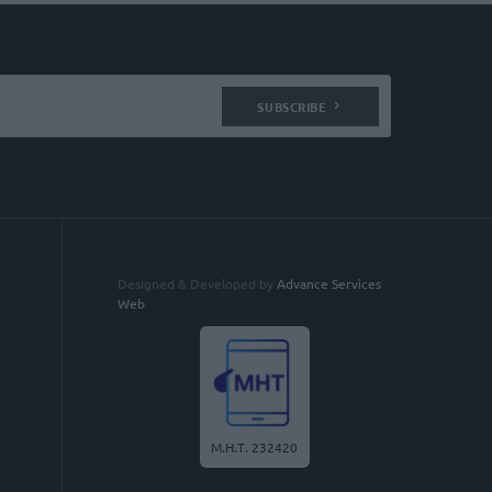
SUBSCRIBE
Designed & Developed by
Advance Services
Web
Μ.Η.Τ. 232420