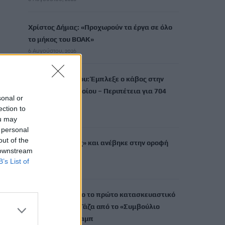
Χρίστος Δήμας: «Προχωρούν τα έργα σε όλο
το μήκος του ΒΟΑΚ»
6 Αυγούστου, 2026
Λιμάνι Ηρακλείου: Έμπλεξε ο κάβος στην
προπέλα του πλοίου – Περιπέτεια για 704
sonal or
επιβάτες
ection to
6 Αυγούστου, 2026
ou may
 personal
out of the
Ντύθηκε «Χάρος» και ανέβηκε στην οροφή
 downstream
νοσοκομείου
B’s List of
6 Αυγούστου, 2026
Guardian: Έτοιμο το πρώτο κατασκευαστικό
συμβόλαιο στη Γάζα από το «Συμβούλιο
Ειρήνης» του Τραμπ