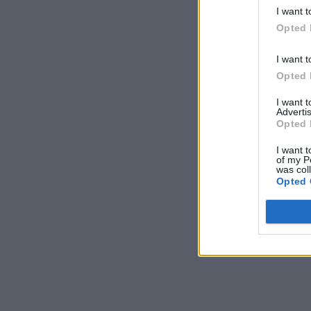
I want t
Opted 
I want t
Opted 
I want 
Advertis
Opted 
I want t
of my P
was col
Opted 