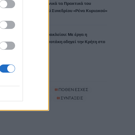
εκδίδει ηλεκτρονικά τα Πρακτικά του
Διεπιστημονικού Συνεδρίου «Ρένα Κυριακού»
7 Αυγούστου, 2026
ΔΕΕΠ (ΝΟΔΕ) Ηρακλείου: Με έργα η
κυβέρνηση Μητσοτάκη οδηγεί την Κρήτη στο
μέλλον
7 Αυγούστου, 2026
TRENDING
#
ΚΑΠΝΙΣΜΑ
#
ΠΟΘΕΝ ΕΣΧΕΣ
#
ΠΛΗΡΩΜΕΣ
#
ΣΥΝΤΑΞΕΙΣ