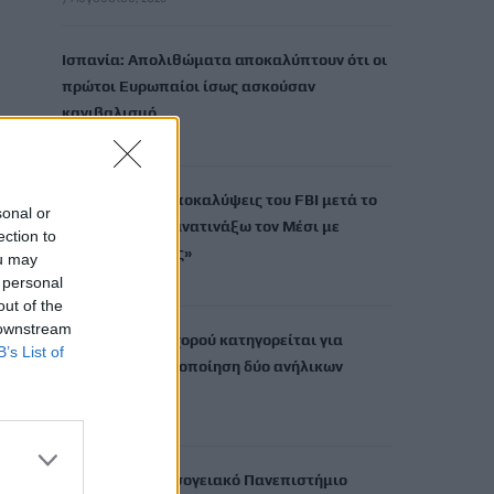
Ισπανία: Απολιθώματα αποκαλύπτουν ότι οι
πρώτοι Ευρωπαίοι ίσως ασκούσαν
κανιβαλισμό
7 Αυγούστου, 2026
Σοκαριστικές αποκαλύψεις του FBI μετά το
sonal or
Μουντιάλ: «Θα ανατινάξω τον Μέσι με
ection to
τέσσερις βόμβες»
ou may
7 Αυγούστου, 2026
 personal
out of the
 downstream
ΗΠΑ: Δασκάλα χορού κατηγορείται για
B’s List of
σεξουαλική κακοποίηση δύο ανήλικων
μαθητών της
7 Αυγούστου, 2026
Το Ελληνικό Μεσογειακό Πανεπιστήμιο