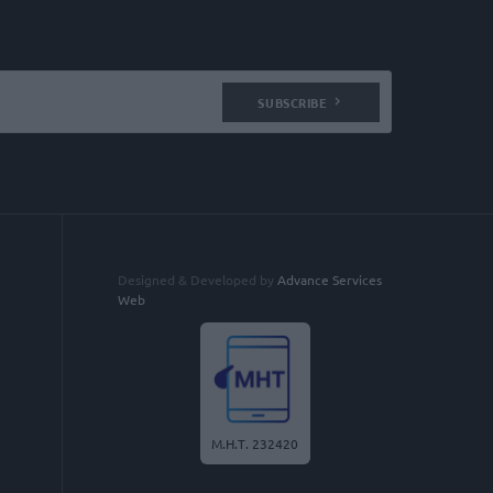
SUBSCRIBE
Designed & Developed by
Advance Services
Web
Μ.Η.Τ. 232420