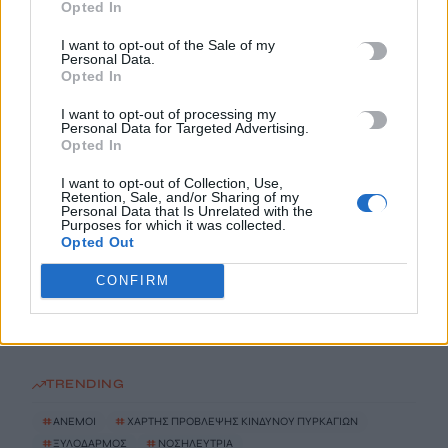
Opted In
9 Αυγούστου, 2026
I want to opt-out of the Sale of my
Personal Data.
Opted In
Κίσσαμος: Συνελήφθη 32χρονος για πέντε κλοπές από
επιχειρήσεις
I want to opt-out of processing my
9 Αυγούστου, 2026
Personal Data for Targeted Advertising.
Opted In
Με… κράτηση σε Μπάλο, Ελαφονήσι και Φαλάσαρνα
I want to opt-out of Collection, Use,
Retention, Sale, and/or Sharing of my
9 Αυγούστου, 2026
Personal Data that Is Unrelated with the
Purposes for which it was collected.
Opted Out
Ηράκλειο: Βλάβη στη μεγάλη γεώτρηση των Βασιλειών φέρνει
CONFIRM
σοβαρά προβλήματα υδροδότησης σε 8 περιοχές
9 Αυγούστου, 2026
TRENDING
#
ΑΝΕΜΟΙ
#
ΧΑΡΤΗΣ ΠΡΟΒΛΕΨΗΣ ΚΙΝΔΥΝΟΥ ΠΥΡΚΑΓΙΩΝ
#
ΞΥΛΟΔΑΡΜΟΣ
#
ΝΟΣΗΛΕΥΤΡΙΑ