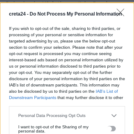
Ριπές ανέμου έως 110 χλμ/ώρα στην Κρήτη -Στο «κόκκινο»
μέχρι την Τετάρτη
creta24 -
Do Not Process My Personal Information
9 Αυγούστου, 2026
If you wish to opt-out of the sale, sharing to third parties, or
Ερυθρός Σταυρός: Νοσηλεύτρια στα Επείγοντα
processing of your personal or sensitive information for
targeted advertising by us, please use the below opt-out
ξυλοκοπήθηκε βάναυσα από ασθενή
section to confirm your selection. Please note that after your
9 Αυγούστου, 2026
opt-out request is processed you may continue seeing
interest-based ads based on personal information utilized by
Λουτράκι: 75χρονος βρέθηκε νεκρός δίπλα σε κάδους
us or personal information disclosed to third parties prior to
απορριμμάτων
your opt-out. You may separately opt-out of the further
disclosure of your personal information by third parties on the
9 Αυγούστου, 2026
IAB’s list of downstream participants. This information may
also be disclosed by us to third parties on the
IAB’s List of
Τουρνάς: Πάνω από 400 φωτιές σε 10 ημέρες, από αμέλεια το
Downstream Participants
that may further disclose it to other
90% των περιστατικών
third parties.
9 Αυγούστου, 2026
Personal Data Processing Opt Outs
Σκιάθος: Ανήλικος κατήγγειλε 17χρονο για βιασμό – Τον
I want to opt-out of the Sharing of my
personal data.
απειλούσε με διαρροή βίντεο στο διαδίκτυο