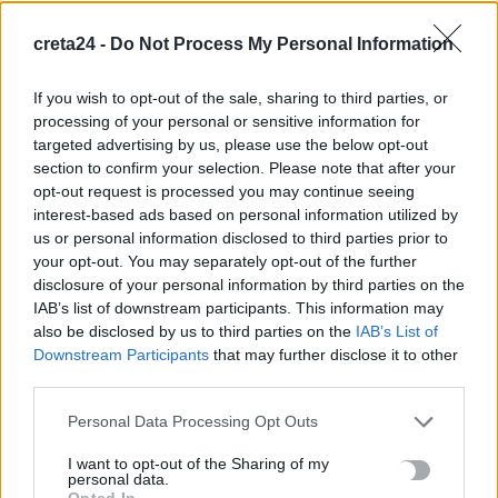
Κορυφώνεται η έξοδος των αδειούχων ενόψει
creta24 -
Do Not Process My Personal Information
Δεκαπενταύγουστου – Γεμάτα αναχωρούν τα πλοία
8 Αυγούστου, 2026
If you wish to opt-out of the sale, sharing to third parties, or
processing of your personal or sensitive information for
Καύσωνας και υψηλή ζήτηση εκτοξεύουν τις τιμές ρεύματος
targeted advertising by us, please use the below opt-out
8 Αυγούστου, 2026
section to confirm your selection. Please note that after your
opt-out request is processed you may continue seeing
interest-based ads based on personal information utilized by
Πότε λήγουν τα προγράμματα «Ανακαίνιση Κατοικίας» και
us or personal information disclosed to third parties prior to
«Σπίτι μου ΙΙ»
your opt-out. You may separately opt-out of the further
8 Αυγούστου, 2026
disclosure of your personal information by third parties on the
IAB’s list of downstream participants. This information may
also be disclosed by us to third parties on the
IAB’s List of
Μόνιμοι διορισμοί εκπαιδευτικών: Μέχρι πότε γίνεται η
Downstream Participants
that may further disclose it to other
υποβολή αιτήσεων
third parties.
8 Αυγούστου, 2026
Personal Data Processing Opt Outs
Αμπελάρδο ντε λα Εσπριέγια: Ποιος είναι ο νέος πρόεδρος της
I want to opt-out of the Sharing of my
Κολομβίας – Ο «Τίγρης» εκατομμυριούχος
personal data.
Opted In