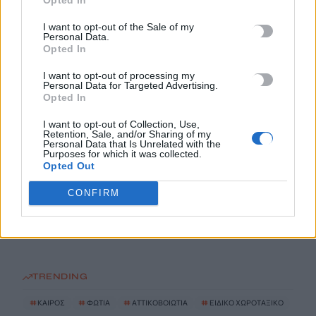
8 Αυγούστου, 2026
I want to opt-out of the Sale of my
Personal Data.
«Καμίνι» η χώρα: Έως 39°C και μελτέμια έως 8 μποφόρ – Ο
Opted In
καιρός στην Κρήτη
I want to opt-out of processing my
8 Αυγούστου, 2026
Personal Data for Targeted Advertising.
Opted In
Αττικοβοιωτία: Με 6 βόμβες Χιροσίμα ισούται η ενέργεια από
I want to opt-out of Collection, Use,
τη φωτιά
Retention, Sale, and/or Sharing of my
Personal Data that Is Unrelated with the
8 Αυγούστου, 2026
Purposes for which it was collected.
Opted Out
Ειδικό Χωροταξικό για τον Τουρισμό: Οι νέοι κανόνες για
CONFIRM
επενδύσεις, νησιά και προορισμούς υπό πίεση
8 Αυγούστου, 2026
TRENDING
#
ΚΑΙΡΟΣ
#
ΦΩΤΙΑ
#
ΑΤΤΙΚΟΒΟΙΩΤΙΑ
#
ΕΙΔΙΚΟ ΧΩΡΟΤΑΞΙΚΟ