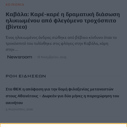
ΚΟΙΝΩΝΙΑ
Καβάλα: Καρέ-καρέ η δραματική διάσωση
ηλικιωμένου από φλεγόμενο τροχόσπιτο
(βίντεο)
Ένας ηλικιωμένος άνδρας σώθηκε από βέβαιο κίνδυνο όταν το
τροχόσπιτό του τυλίχθηκε στις φλόγες στην Καβάλα, χάρη
στην…
Newsroom
18 Νοεμβρίου, 2025
ΡΟΗ ΕΙΔΗΣΕΩΝ
Στο ΦΕΚ η απόφαση για την δομή φιλοξενίας μεταναστών
στους Αθανάτους – Δωρεάν για δύο μήνες η παραχώρηση του
ακινήτου
5 Αυγούστου, 2026
Ακριβά στοιχίζει η βουτιά: Οι τιμές στις ξαπλώστρες σε