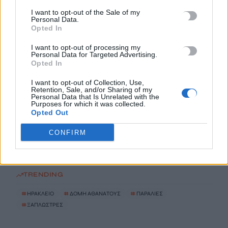
I want to opt-out of the Sale of my
Η Βρετανική κυβέρνηση δεν θα προχωρήσει σε διεξαγωγή
Personal Data.
Opted In
έρευνας για τον Επστάιν
5 Αυγούστου, 2026
I want to opt-out of processing my
Personal Data for Targeted Advertising.
Opted In
Η «Ειρήνη» του Αριστοφάνη στην Παιδική – Εφηβική
I want to opt-out of Collection, Use,
Βιβλιοθήκη Δημοτικού Κήπου
Retention, Sale, and/or Sharing of my
5 Αυγούστου, 2026
Personal Data that Is Unrelated with the
Purposes for which it was collected.
Opted Out
Εκδήλωση Τιμής και Μνήμης για τον Μενέλαο Παρλαμά
CONFIRM
5 Αυγούστου, 2026
TRENDING
#
ΗΡΑΚΛΕΙΟ
#
ΔΟΜΗ ΑΘΑΝΑΤΟΥΣ
#
ΠΑΡΑΛΙΕΣ
#
ΞΑΠΛΩΣΤΡΕΣ