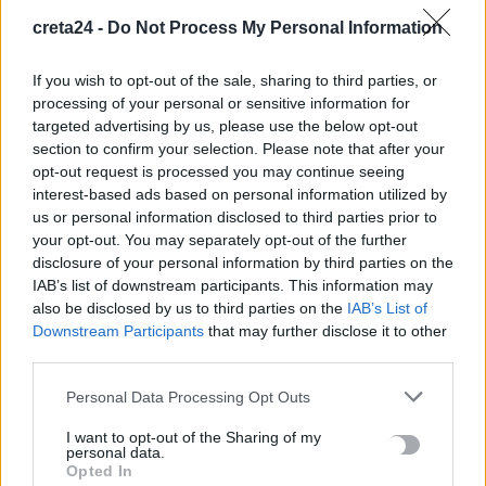
γνωστές παραλίες της Ελλάδας
creta24 -
Do Not Process My Personal Information
5 Αυγούστου, 2026
If you wish to opt-out of the sale, sharing to third parties, or
processing of your personal or sensitive information for
e-ΕΦΚΑ: Πότε καταβάλλεται το αδειοδωρόσημο στους
targeted advertising by us, please use the below opt-out
οικοδόμους
section to confirm your selection. Please note that after your
5 Αυγούστου, 2026
opt-out request is processed you may continue seeing
interest-based ads based on personal information utilized by
Πήγε για ψώνια με το ελικόπτερό του γιατί η διαδρομή με το
us or personal information disclosed to third parties prior to
your opt-out. You may separately opt-out of the further
αμάξι ήταν… πολύ μεγάλη
disclosure of your personal information by third parties on the
5 Αυγούστου, 2026
IAB’s list of downstream participants. This information may
also be disclosed by us to third parties on the
IAB’s List of
Μύκονος: 35χρονος οδηγός έκλεψε από τουρίστα επώνυμη
Downstream Participants
that may further disclose it to other
τσάντα και ρολόι αξίας 75.000 ευρώ
third parties.
5 Αυγούστου, 2026
Personal Data Processing Opt Outs
I want to opt-out of the Sharing of my
Σύσκεψη εργασίας για θέματα Μεταφορών και Επικοινωνιών
personal data.
5 Αυγούστου, 2026
Opted In