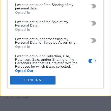
Κυριακού»
I want to opt-out of the Sharing of my
7 Αυγούστου, 2026
personal data.
Opted In
ΔΕΕΠ (ΝΟΔΕ) Ηρακλείου: Με έργα η κυβέρνηση Μητσοτάκη
I want to opt-out of the Sale of my
Personal Data.
οδηγεί την Κρήτη στο μέλλον
Opted In
7 Αυγούστου, 2026
I want to opt-out of processing my
Personal Data for Targeted Advertising.
Opted In
Ρέθυμνο: Φωτιά σε διαμέρισμα – Απεγκλωβίστηκε ένα άτομο
7 Αυγούστου, 2026
I want to opt-out of Collection, Use,
Retention, Sale, and/or Sharing of my
Personal Data that Is Unrelated with the
Εκδήλωση για την 82η Επέτειο της Μεγάλης Κύκλωσης της
Purposes for which it was collected.
Opted Out
Εμπάρου και τιμή στη Μνήμη των ηρώων
7 Αυγούστου, 2026
CONFIRM
Νέα πυρκαγιά στη Σητεία
7 Αυγούστου, 2026