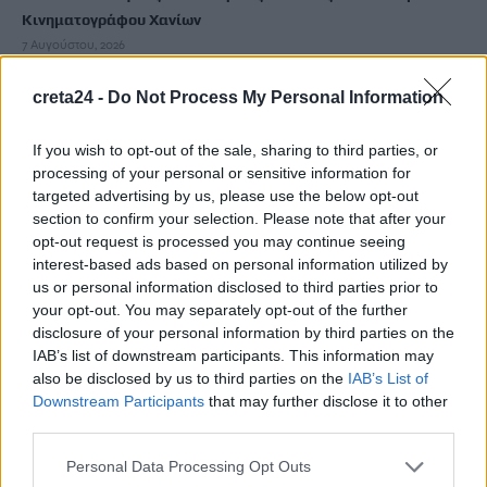
Κινηματογράφου Χανίων
7 Αυγούστου, 2026
creta24 -
Do Not Process My Personal Information
Ισπανία: Απολιθώματα αποκαλύπτουν ότι οι πρώτοι
Ευρωπαίοι ίσως ασκούσαν κανιβαλισμό
If you wish to opt-out of the sale, sharing to third parties, or
7 Αυγούστου, 2026
processing of your personal or sensitive information for
targeted advertising by us, please use the below opt-out
Σοκαριστικές αποκαλύψεις του FBI μετά το Μουντιάλ: «Θα
section to confirm your selection. Please note that after your
opt-out request is processed you may continue seeing
ανατινάξω τον Μέσι με τέσσερις βόμβες»
interest-based ads based on personal information utilized by
7 Αυγούστου, 2026
us or personal information disclosed to third parties prior to
your opt-out. You may separately opt-out of the further
ΗΠΑ: Δασκάλα χορού κατηγορείται για σεξουαλική
disclosure of your personal information by third parties on the
IAB’s list of downstream participants. This information may
κακοποίηση δύο ανήλικων μαθητών της
also be disclosed by us to third parties on the
IAB’s List of
7 Αυγούστου, 2026
Downstream Participants
that may further disclose it to other
third parties.
Το Ελληνικό Μεσογειακό Πανεπιστήμιο εκδίδει ηλεκτρονικά
Personal Data Processing Opt Outs
τα Πρακτικά του Διεπιστημονικού Συνεδρίου «Ρένα